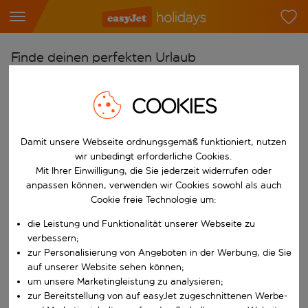
Finde deinen perfekten Urlaub
Ab
COOKIES
Flughafen wählen
Beginne mit der Eingabe für die automatische Vervollständigung. W
Nach
Damit unsere Webseite ordnungsgemäß funktioniert, nutzen
Reiseziel wählen
wir unbedingt erforderliche Cookies.
Mit Ihrer Einwilligung, die Sie jederzeit widerrufen oder
Beginne mit der Eingabe für die automatische Vervollständigung. W
Wann
anpassen können, verwenden wir Cookies sowohl als auch
Cookie freie Technologie um:
Reisezeitraum wählen
Wähle ein Ab- und Rückflugdatum aus.
die Leistung und Funktionalität unserer Webseite zu
Wer
verbessern;
zur Personalisierung von Angeboten in der Werbung, die Sie
auf unserer Website sehen können;
um unsere Marketingleistung zu analysieren;
Suchen
zur Bereitstellung von auf easyJet zugeschnittenen Werbe-