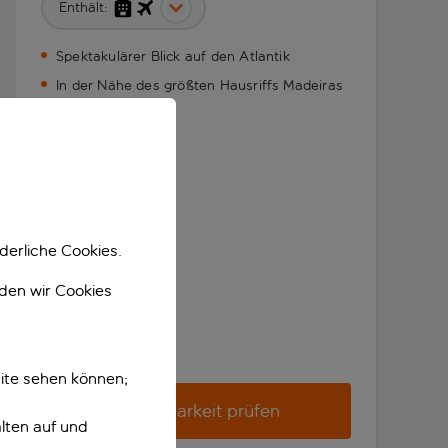
Enthält:
Spektakulärer Blick auf den Atlantik
In der Nähe des größten Hausriffs Madeiras
derliche Cookies.
nden wir Cookies
ite sehen können;
Verfügbarkeit prüfen
lten auf und