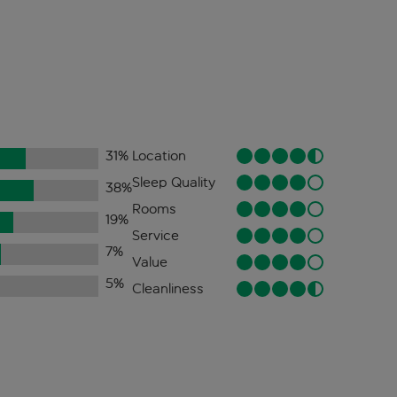
31
%
Location
Sleep Quality
38
%
Rooms
19
%
Service
7
%
Value
5
%
Cleanliness