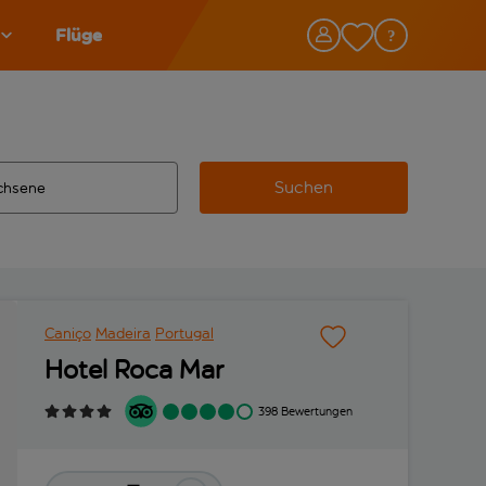
Flüge
Suchen
tändigte Ergebnisse verfügbar sind, verwende die Tabulatorta
 Zielflughafen automatisch vervollständigte Ergebnisse verfü
Caniço
Madeira
Portugal
Hotel Roca Mar
398 Bewertungen