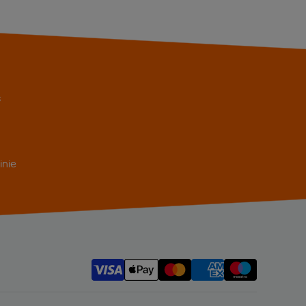
s
inie