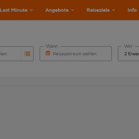
Last Minute
Angebote
Reiseziele
Info
Wann
Wer
hlen
Reisezeitraum wählen
llständigung. Wenn für den Abflughafen automatisch vervolls
Eingabe für die automatische Vervollständigung. Wenn für den
Wähle ein Ab- und Rückflugdatum aus.