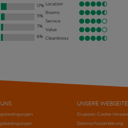
Location
17
%
Rooms
11
%
Service
7
%
Value
6
%
Cleanliness
 UNS
UNSERE WEBSEITE
gsbedingungen
Gruppen-Cookie-Hinwei
gsbedingungen
Datenschutzerklärung