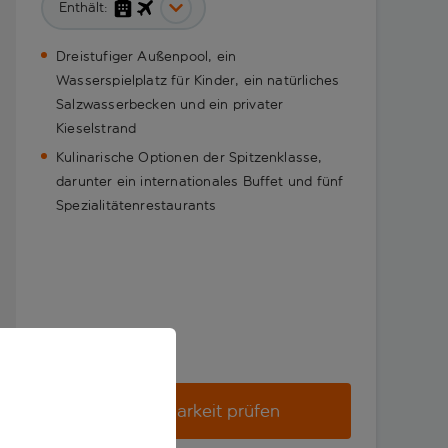
Enthält:
Dreistufiger Außenpool, ein
Wasserspielplatz für Kinder, ein natürliches
Salzwasserbecken und ein privater
Kieselstrand
Kulinarische Optionen der Spitzenklasse,
darunter ein internationales Buffet und fünf
Spezialitätenrestaurants
Verfügbarkeit prüfen