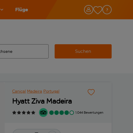
Flüge
Suchen
tändigte Ergebnisse verfügbar sind, verwende die Tabulatorta
 Zielflughafen automatisch vervollständigte Ergebnisse verfü
Caniçal
Madeira
Portugal
Hyatt Ziva Madeira
1.044 Bewertungen