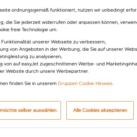
eite ordnungsgemäß funktioniert, nutzen wir unbedingt erfor
gung, die Sie jederzeit widerrufen oder anpassen können, verwe
okie freie Technologie um:
 Funktionalität unserer Webseite zu verbessern;
erung von Angeboten in der Werbung, die Sie auf unserer Webs
tingleistung zu analysieren;
ung von auf easyJet zugeschnittenen Werbe- und Marketinginha
er Website durch unsere Werbepartner.
z vom Feinsten auf 
onen finden Sie in unserem
Gruppen Cookie-Hinweis
.
Nähe der östlichsten Spitze Madeiras. In dieser Gegend mit ih
otel handelt, so nahtlos fügt es sich in seine Umgebung ein.
irierten Dekor ist die gesamte Ästhetik des Resorts durch un
 möchte selber auswählen
Alle Cookies akzeptieren
t du die Wahl zwischen dem dreistufigen, auf mehreren Eb
direkt vor der Tür des Hotels liegt. Mit Kindern unterwegs? 
packten Freizeitprogramme im Explorers Club (vier bis 12 Jahre