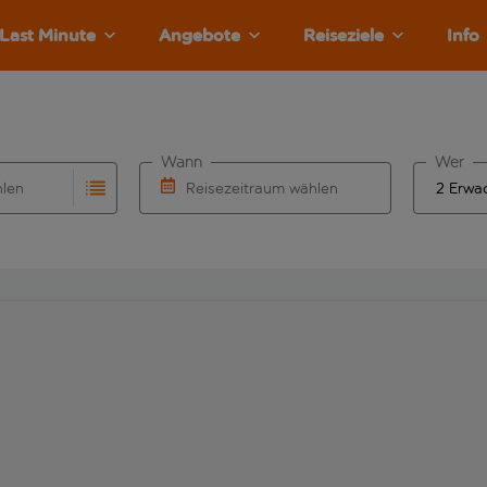
Last Minute
Angebote
Reiseziele
Info
Wann
Wer
hlen
Reisezeitraum wählen
llständigung. Wenn für den Abflughafen automatisch vervolls
Eingabe für die automatische Vervollständigung. Wenn für den
Wähle ein Ab- und Rückflugdatum aus.