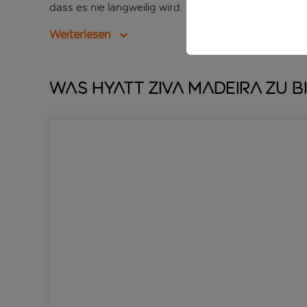
dass es nie langweilig wird.
Weiterlesen
Was Hyatt Ziva Madeira zu b