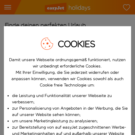
Finde deinen perfekten Urlaub
Ab
COOKIES
Flughafen wählen
Beginne mit der Eingabe für die automatische Vervollständigung. W
Nach
Damit unsere Webseite ordnungsgemäß funktioniert, nutzen
wir unbedingt erforderliche Cookies.
Reiseziel wählen
Mit Ihrer Einwilligung, die Sie jederzeit widerrufen oder
Beginne mit der Eingabe für die automatische Vervollständigung. W
anpassen können, verwenden wir Cookies sowohl als auch
Wann
Cookie freie Technologie um:
Reisezeitraum wählen
die Leistung und Funktionalität unserer Webseite zu
Wähle ein Ab- und Rückflugdatum aus.
Wer
verbessern;
zur Personalisierung von Angeboten in der Werbung, die Sie
auf unserer Website sehen können;
um unsere Marketingleistung zu analysieren;
zur Bereitstellung von auf easyJet zugeschnittenen Werbe-
Suchen
und Marketinginhalten auf und außerhalb unserer Website