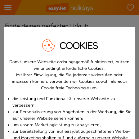
Finde deinen perfekten Urlaub
Ab
COOKIES
Flughafen wählen
Beginne mit der Eingabe für die automatische Vervollständigung. W
Nach
Damit unsere Webseite ordnungsgemäß funktioniert, nutzen
wir unbedingt erforderliche Cookies.
Reiseziel wählen
Mit Ihrer Einwilligung, die Sie jederzeit widerrufen oder
Beginne mit der Eingabe für die automatische Vervollständigung. W
anpassen können, verwenden wir Cookies sowohl als auch
Wann
Cookie freie Technologie um:
Reisezeitraum wählen
die Leistung und Funktionalität unserer Webseite zu
Wähle ein Ab- und Rückflugdatum aus.
Wer
verbessern;
zur Personalisierung von Angeboten in der Werbung, die Sie
auf unserer Website sehen können;
um unsere Marketingleistung zu analysieren;
zur Bereitstellung von auf easyJet zugeschnittenen Werbe-
Suchen
und Marketinginhalten auf und außerhalb unserer Website