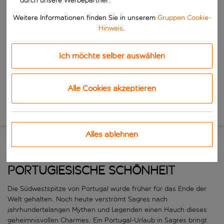
durch unsere Werbepartner.
Beginne mit der Eingabe für die automatische Vervollständigung. W
Wann
Weitere Informationen finden Sie in unserem
Gruppen Cookie-
Reisezeitraum wählen
Hinweis
.
Wähle ein Ab- und Rückflugdatum aus.
Wer
Ich möchte selber auswählen
Alle Cookies akzeptieren
Suchen
Neue Suche
Alles ablehnen
Eine atemberaubende
portugiesische Schönheit
Die Südwestspitze von Portugal wurde früher für das Ende der
Welt gehalten. Noch heute verströmt Sagres nach
jahrhundertelangen Mythen und Legenden einen Hauch dieses
geheimnisvollen Charmes. Ein Portugal-Urlaub in Sagres bringt