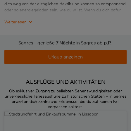
dich weg von der alltäglichen Hektik und können so entspannend
oder so energiegeladen sein, wie du willst. Wenn du dich dafür
entscheidest, an einem der sonnenverwöhnten Strände
Weiterlesen
abzuschalten, darfst du ein eisgekühltes Bier nicht vergessen,
denn heutzutage ist Sagres wohl am besten bekannt als
Namensgeber für eine der meistverkauften portugiesischen
Biermarken.
Sagres - genieße
7 Nächte
in Sagres ab
p.P. 
Wenn du hingegen etwas aktiver werden willst, kannst du allerlei
Urlaub anzeigen
Wassersportarten wie Surfen und Gleitschirmfliegen
ausprobieren. Aber egal, welches Tempo du einschlägst, bei
einem Portugal-Urlaub in Sagres entdeckst du einige der
schönsten Strände, Buchten und Höhlen von ganz Portugal.
AUSFLÜGE UND AKTIVITÄTEN
Ob exklusiver Zugang zu beliebten Sehenswürdigkeiten oder
unvergessliche Tagesausflüge zu historischen Stätten – in Sagres
erwarten dich zahlreiche Erlebnisse, die du auf keinen Fall
verpassen solltest.
Stadtrundfahrt und Einkaufsbummel in Lissabon