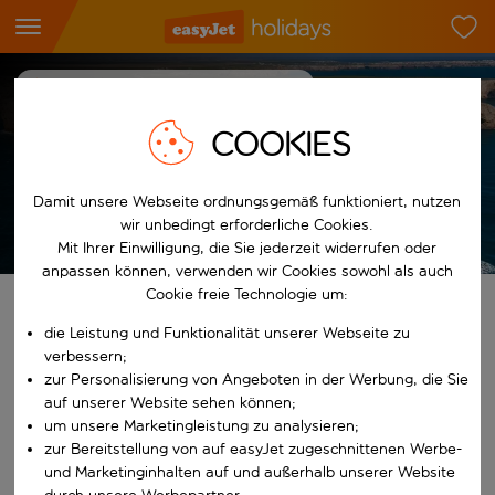
Reiseziel-Hub
Portugal
Algarve
Sagres
Urlaub in Sagres
COOKIES
7
Nächte
p.P. ab
Damit unsere Webseite ordnungsgemäß funktioniert, nutzen
Urlaub anzeigen
wir unbedingt erforderliche Cookies.
Es gelten die AGB
Mit Ihrer Einwilligung, die Sie jederzeit widerrufen oder
anpassen können, verwenden wir Cookies sowohl als auch
Cookie freie Technologie um:
Finde deinen perfekten Urlaub
die Leistung und Funktionalität unserer Webseite zu
verbessern;
Ab
zur Personalisierung von Angeboten in der Werbung, die Sie
auf unserer Website sehen können;
um unsere Marketingleistung zu analysieren;
Beginne mit der Eingabe für die automatische Vervollständigung. W
Nach
zur Bereitstellung von auf easyJet zugeschnittenen Werbe-
und Marketinginhalten auf und außerhalb unserer Website