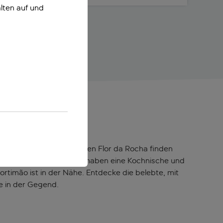
lten auf und
a Rocha ein. Im gemütlichen Flor da Rocha finden
 geräumigen Apartments haben eine Kochnische und
rtimão ist in der Nähe. Entdecke die belebte, mit
e in der Gegend.