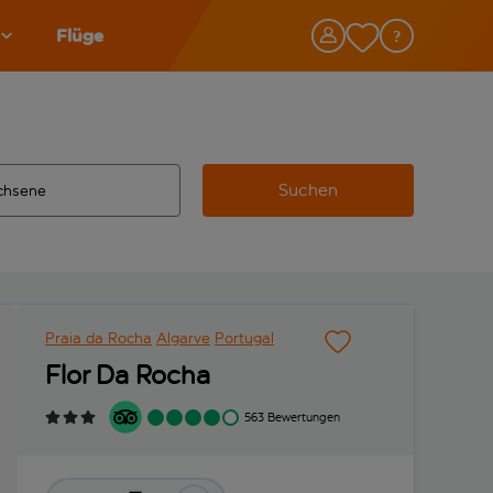
Flüge
Suchen
tändigte Ergebnisse verfügbar sind, verwende die Tabulatorta
 Zielflughafen automatisch vervollständigte Ergebnisse verfü
Praia da Rocha
Algarve
Portugal
Flor Da Rocha
563 Bewertungen