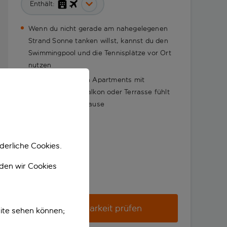
Enthält:
Wenn du nicht gerade am nahegelegenen
Strand Sonne tanken willst, kannst du den
Swimmingpool und die Tennisplätze vor Ort
nutzen
In den geräumigen Apartments mit
Kochnische und Balkon oder Terrasse fühlt
man sich wie zu Hause
derliche Cookies.
nden wir Cookies
Verfügbarkeit prüfen
ite sehen können;