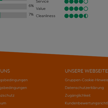
Service
6
%
Value
7
%
Cleanliness
 UNS
UNSERE WEBSEITE
gsbedingungen
Gruppen-Cookie-Hinwei
gsbedingungen
Datenschutzerklärung
nzschutz
Zugänglichkeit
sum
Kundenbewertungsrichtl