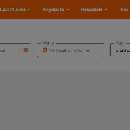
Last Minute
Angebote
Reiseziele
Info
Wann
Wer
hlen
Reisezeitraum wählen
llständigung. Wenn für den Abflughafen automatisch vervolls
Eingabe für die automatische Vervollständigung. Wenn für den
Wähle ein Ab- und Rückflugdatum aus.