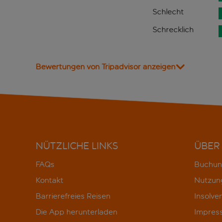
Schlecht
Schrecklich
Bewertungen von Tripadvisor anzeigen
NÜTZLICHE LINKS
ÜBER
FAQs
Buchun
Kontakt
Nutzun
Barrierefreies Reisen
Insolve
Die App herunterladen
Impres