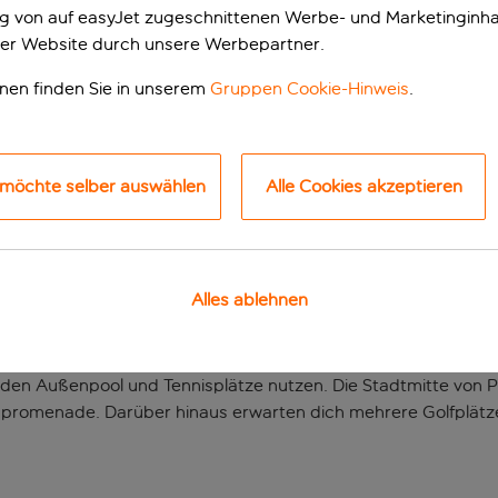
ung von auf easyJet zugeschnittenen Werbe- und Marketinginha
er Website durch unsere Werbepartner.
onen finden Sie in unserem
Gruppen Cookie-Hinweis
.
 möchte selber auswählen
Alle Cookies akzeptieren
MEER ENTFERNT
Alles ablehnen
 tauche direkt in das kristallklare Wasser am Strand Praia d
fte, um das Beste aus ihrem Urlaub am Meer zu machen. Die
den Außenpool und Tennisplätze nutzen. Die Stadtmitte von Po
promenade. Darüber hinaus erwarten dich mehrere Golfplätz