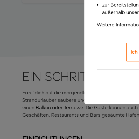
zur Bereitstell
außerhalb unser
Weitere Informati
Ich
EIN SCHRITT VOM 
Freu’ dich auf die morgendlichen Sonnenstrahlen und
Strandurlauber saubere und komfortable Unterkün
einen
Balkon oder Terrasse
. Die Gäste können auch 
Geschäften, Restaurants und Bars gesäumte Hafen