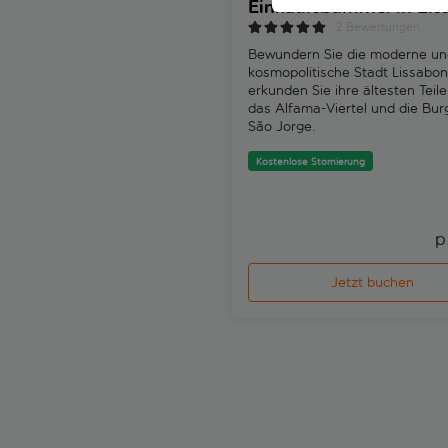
Einkaufsbummel in Lis
2 Bewertungen
Bewundern Sie die moderne un
kosmopolitische Stadt Lissabo
erkunden Sie ihre ältesten Teile
das Alfama-Viertel und die Bur
São Jorge.
Kostenlose Stornierung
p
Jetzt buchen