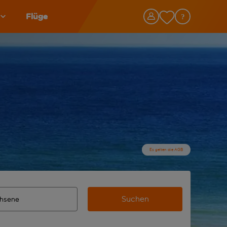
Flüge
Es gelten die AGB
Suchen
lständigte Ergebnisse verfügbar sind, verwende die Tabulato
n Zielflughafen automatisch vervollständigte Ergebnisse verf