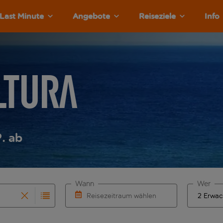
Last Minute
Angebote
Reiseziele
Info
ltura
. ab
Wann
Wer
Reisezeitraum wählen
rvollständigung. Wenn für den Abflughafen automatisch vervol
 Eingabe für die automatische Vervollständigung. Wenn für de
Wähle ein Ab- und Rückflugdatum aus.