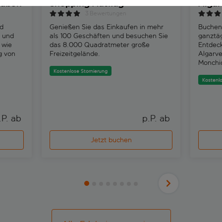
sabon
Shopping Ausflug
Algar
3 Bewertungen
d
Genießen Sie das Einkaufen in mehr
Buchen 
n und
als 100 Geschäften und besuchen Sie
ganztäg
 wie
das 8.000 Quadratmeter große
Entdeck
g von
Freizeitgelände.
Algarve
Monchi
Kostenlose Stornierung
Kostenlo
.P. ab 
p.P. ab 
Jetzt buchen