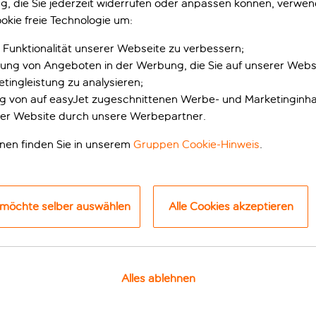
gung, die Sie jederzeit widerrufen oder anpassen können, verwe
nieße
7 Nächte
in Altura ab
p.P. 
Urlau
okie freie Technologie um:
 Funktionalität unserer Webseite zu verbessern;
erung von Angeboten in der Werbung, die Sie auf unserer Webs
SFLÜGE UND AKTIVITÄ
tingleistung zu analysieren;
ung von auf easyJet zugeschnittenen Werbe- und Marketinginha
beliebten Sehenswürdigkeiten oder unvergessliche Tage
er Website durch unsere Werbepartner.
erwarten dich zahlreiche Erlebnisse, die du auf keinen Fal
onen finden Sie in unserem
Gruppen Cookie-Hinweis
.
ummel in Lissabon
Designer Outlet und Mar Shopping Ausflug
Bustour 
 möchte selber auswählen
Alle Cookies akzeptieren
Alles ablehnen
Designer Outlet und Mar
Busto