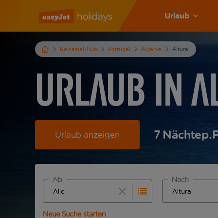
Urlaub
Reiseziel-Hub
Portugal
Algarve
Altura
Urlaub in A
7
Nächte
p.P
Urlaub anzeigen
Ab
Nach
Beginne mit der Eingabe für die automatische Ve
Beginne mit der
Neue Suche starten