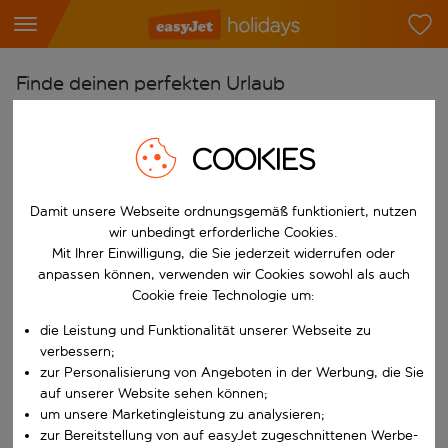
Finde deinen perfekten Urlaub
Ab
COOKIES
Flughafen wählen
Beginne mit der Eingabe für die automatische Vervollständigung. W
Nach
Damit unsere Webseite ordnungsgemäß funktioniert, nutzen
Reiseziel wählen
wir unbedingt erforderliche Cookies.
Mit Ihrer Einwilligung, die Sie jederzeit widerrufen oder
Beginne mit der Eingabe für die automatische Vervollständigung. W
Wann
anpassen können, verwenden wir Cookies sowohl als auch
Reisezeitraum wählen
Cookie freie Technologie um:
Wähle ein Ab- und Rückflugdatum aus.
die Leistung und Funktionalität unserer Webseite zu
Wer
verbessern;
zur Personalisierung von Angeboten in der Werbung, die Sie
auf unserer Website sehen können;
um unsere Marketingleistung zu analysieren;
Suchen
zur Bereitstellung von auf easyJet zugeschnittenen Werbe-