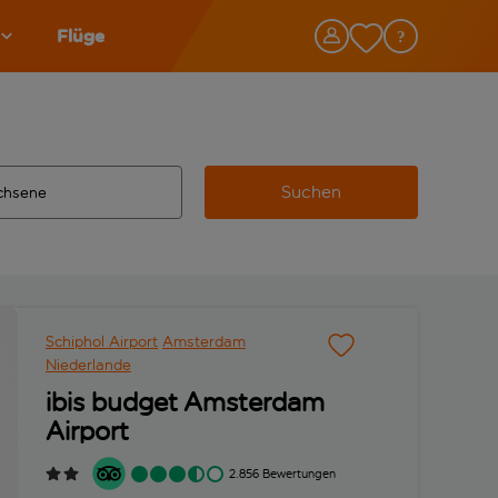
Flüge
Suchen
tändigte Ergebnisse verfügbar sind, verwende die Tabulatorta
 Zielflughafen automatisch vervollständigte Ergebnisse verfü
Schiphol Airport
Amsterdam
Niederlande
ibis budget Amsterdam
Airport
2.856 Bewertungen