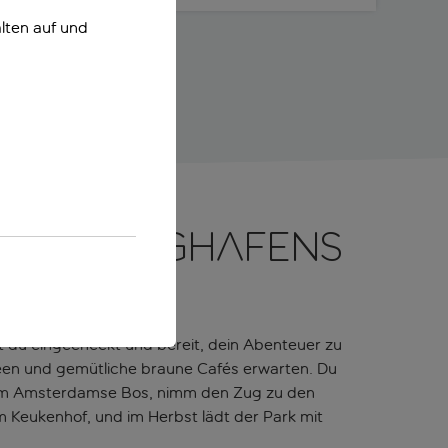
lten auf und
 des Flughafens
t du eingecheckt und bereit, dein Abenteuer zu
een und gemütliche braune Cafés erwarten. Du
im Amsterdamse Bos, nimm den Zug zu den
 Keukenhof, und im Herbst lädt der Park mit