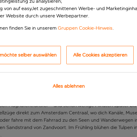
tingleistung zu analysieren;
ung von auf easyJet zugeschnittenen Werbe- und Marketinginha
er Website durch unsere Werbepartner.
onen finden Sie in unserem
Gruppen Cookie-Hinweis
.
 möchte selber auswählen
Alle Cookies akzeptieren
rte Unterkunft nahe
ntrums
Alles ablehnen
osen Flughafentransfer – und schon wenige Minuten später bis
ellzüge direkt zum Amsterdam Centraal, wo dich Kanäle, Mus
oder fahre mit dem Fahrrad zu den Seen und Wanderwegen 
n Sandstrand von Zandvoort. Im Frühling blühen die Tulpen im
.