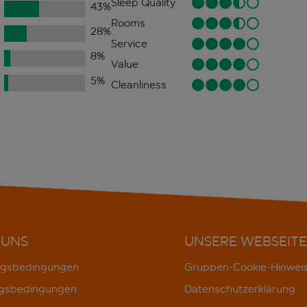
Sleep Quality
43
%
Rooms
28
%
Service
8
%
Value
5
%
Cleanliness
 UNS
UNSERE WEBSEITE
gsbedingungen
Gruppen-Cookie-Hinwei
gsbedingungen
Datenschutzerklärung