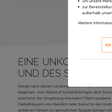
um unsere Marke
zur Bereitstell
außerhalb unser
Weitere Informati
Ich
Eine unkomplizie
und des Stadtze
Steige nach deiner Landung einfach in den kostenl
beginnen. Vom Bahnhof Schiphol bringen dich Schn
möchtest die Umgebung erkunden? Dann spaziere 
Giebelhäusern von Haarlem oder besuche den breite
goldenen Farben zu gemütlichen Spaziergängen ein