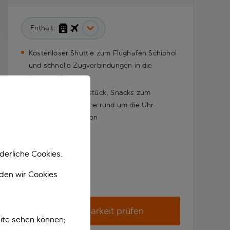
Enthält:
Kostenloser Shuttle zum Flughafen Schiphol
und schnelle Zugverbindungen in die
Innenstadt
Genieße das Frühstück, Snacks zum
Mitnehmen und eine rund um die Uhr
geöffnete Rezeption
derliche Cookies.
nden wir Cookies
Verfügbarkeit prüfen
ite sehen können;