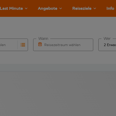
Last Minute
Angebote
Reiseziele
Info
Wann
Wer
hlen
Reisezeitraum wählen
llständigung. Wenn für den Abflughafen automatisch vervolls
Eingabe für die automatische Vervollständigung. Wenn für den
Wähle ein Ab- und Rückflugdatum aus.