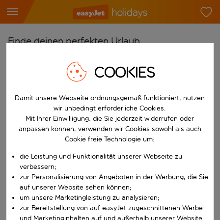
Finde deinen perfekten Urlaub
Ab
COOKIES
Flughafen wählen
Beginne mit der Eingabe für die automatische Vervollständigung. W
Nach
Damit unsere Webseite ordnungsgemäß funktioniert, nutzen
wir unbedingt erforderliche Cookies.
Reiseziel wählen
Mit Ihrer Einwilligung, die Sie jederzeit widerrufen oder
Beginne mit der Eingabe für die automatische Vervollständigung. W
anpassen können, verwenden wir Cookies sowohl als auch
Wann
Cookie freie Technologie um:
Reisezeitraum wählen
die Leistung und Funktionalität unserer Webseite zu
Wähle ein Ab- und Rückflugdatum aus.
Wer
verbessern;
zur Personalisierung von Angeboten in der Werbung, die Sie
auf unserer Website sehen können;
um unsere Marketingleistung zu analysieren;
zur Bereitstellung von auf easyJet zugeschnittenen Werbe-
Suchen
und Marketinginhalten auf und außerhalb unserer Website