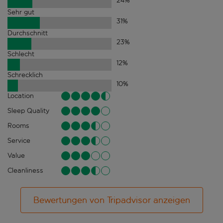
24
%
Sehr gut
31
%
Durchschnitt
23
%
Schlecht
12
%
Schrecklich
10
%
Location
Sleep Quality
Rooms
Service
Value
Cleanliness
Bewertungen von Tripadvisor anzeigen