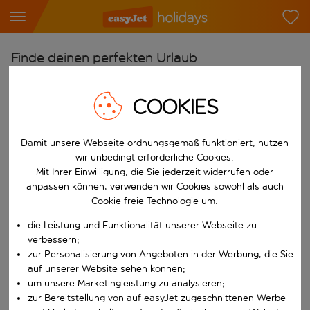
Finde deinen perfekten Urlaub
Ab
COOKIES
Flughafen wählen
Beginne mit der Eingabe für die automatische Vervollständigung. W
Nach
Damit unsere Webseite ordnungsgemäß funktioniert, nutzen
Reiseziel wählen
wir unbedingt erforderliche Cookies.
Mit Ihrer Einwilligung, die Sie jederzeit widerrufen oder
Beginne mit der Eingabe für die automatische Vervollständigung. W
Wann
anpassen können, verwenden wir Cookies sowohl als auch
Cookie freie Technologie um:
Reisezeitraum wählen
Wähle ein Ab- und Rückflugdatum aus.
die Leistung und Funktionalität unserer Webseite zu
Wer
verbessern;
zur Personalisierung von Angeboten in der Werbung, die Sie
auf unserer Website sehen können;
um unsere Marketingleistung zu analysieren;
Suchen
zur Bereitstellung von auf easyJet zugeschnittenen Werbe-