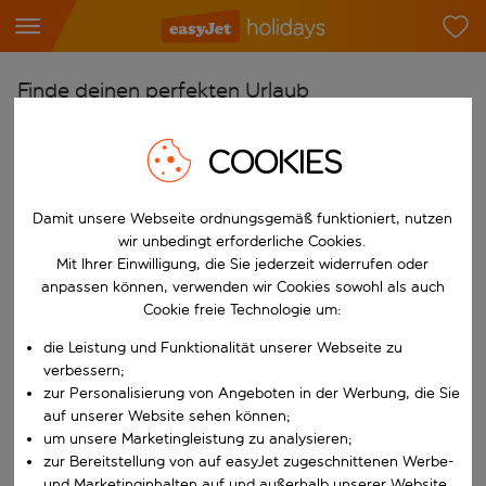
Finde deinen perfekten Urlaub
Ab
COOKIES
Flughafen wählen
Beginne mit der Eingabe für die automatische Vervollständigung. W
Nach
Damit unsere Webseite ordnungsgemäß funktioniert, nutzen
wir unbedingt erforderliche Cookies.
Reiseziel wählen
Mit Ihrer Einwilligung, die Sie jederzeit widerrufen oder
Beginne mit der Eingabe für die automatische Vervollständigung. W
anpassen können, verwenden wir Cookies sowohl als auch
Wann
Cookie freie Technologie um:
Reisezeitraum wählen
die Leistung und Funktionalität unserer Webseite zu
Wähle ein Ab- und Rückflugdatum aus.
Wer
verbessern;
zur Personalisierung von Angeboten in der Werbung, die Sie
auf unserer Website sehen können;
um unsere Marketingleistung zu analysieren;
Suchen
zur Bereitstellung von auf easyJet zugeschnittenen Werbe-
und Marketinginhalten auf und außerhalb unserer Website