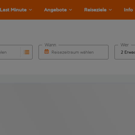
Last Minute
Angebote
Reiseziele
Info
Wann
Wer
hlen
Reisezeitraum wählen
llständigung. Wenn für den Abflughafen automatisch vervolls
Eingabe für die automatische Vervollständigung. Wenn für den
Wähle ein Ab- und Rückflugdatum aus.