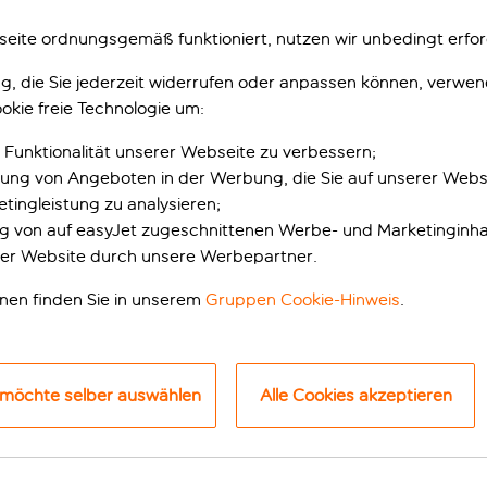
eite ordnungsgemäß funktioniert, nutzen wir unbedingt erfor
gung, die Sie jederzeit widerrufen oder anpassen können, verwe
okie freie Technologie um:
 Funktionalität unserer Webseite zu verbessern;
erung von Angeboten in der Werbung, die Sie auf unserer Webs
tingleistung zu analysieren;
ung von auf easyJet zugeschnittenen Werbe- und Marketinginha
s in der Nähe der Se
er Website durch unsere Werbepartner.
onen finden Sie in unserem
Gruppen Cookie-Hinweis
.
tel liegt am berühmten Dam-Platz mit Blick auf den Königspala
ichkeiten der Stadt sowie dem Hauptbahnhof Amsterdam entfe
 möchte selber auswählen
Alle Cookies akzeptieren
 Café Krasnapolsky werden klassische Gerichte auf moderne We
he vom Feinsten bietet. Auch für Kindermenüs und besondere
, die rund um die Uhr besetzt ist, kannst du dich über Wande