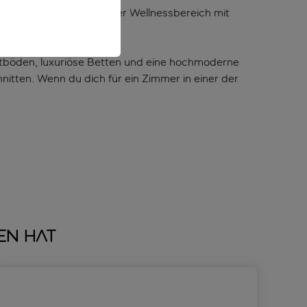
ch und ein preisgekrönter Wellnessbereich mit
ettböden, luxuriöse Betten und eine hochmoderne
itten. Wenn du dich für ein Zimmer in einer der
en hat