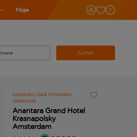
Flüge
Suchen
tändigte Ergebnisse verfügbar sind, verwende die Tabulatorta
 Zielflughafen automatisch vervollständigte Ergebnisse verfü
Amsterdam Stadt
Amsterdam
Niederlande
Anantara Grand Hotel
Krasnapolsky
Amsterdam