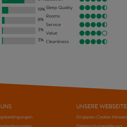
Sleep Quality
19
%
Rooms
8
%
Service
3
%
Value
3
%
Cleanliness
 UNS
UNSERE WEBSEITE
gsbedingungen
Gruppen-Cookie-Hinwei
gsbedingungen
Datenschutzerklärung