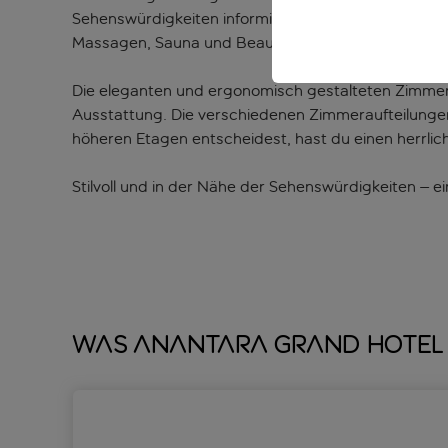
Sehenswürdigkeiten informieren. Wenn du nicht gera
Massagen, Sauna und Beauty-Anwendungen zur V
Die eleganten und ergonomisch gestalteten Zimmer s
Ausstattung. Die verschiedenen Zimmeraufteilungen
höheren Etagen entscheidest, hast du einen herrlich
Stilvoll und in der Nähe der Sehenswürdigkeiten – 
Was Anantara Grand Hotel 