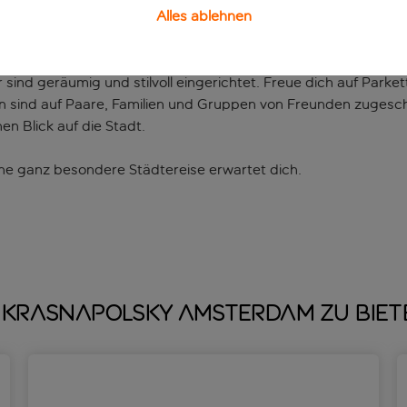
Alles ablehnen
de unterwegs bist, stehen dir im Hotel auch der Fitnessberei
erfügung.
ind geräumig und stilvoll eingerichtet. Freue dich auf Park
 sind auf Paare, Familien und Gruppen von Freunden zugeschn
en Blick auf die Stadt.
eine ganz besondere Städtereise erwartet dich.
Krasnapolsky Amsterdam zu biet