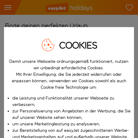
Finde deinen perfekten Urlaub
Ab
COOKIES
Flughafen wählen
Beginne mit der Eingabe für die automatische Vervollständigung. W
Nach
Damit unsere Webseite ordnungsgemäß funktioniert, nutzen
wir unbedingt erforderliche Cookies.
Reiseziel wählen
Mit Ihrer Einwilligung, die Sie jederzeit widerrufen oder
Beginne mit der Eingabe für die automatische Vervollständigung. W
anpassen können, verwenden wir Cookies sowohl als auch
Wann
Cookie freie Technologie um:
Reisezeitraum wählen
die Leistung und Funktionalität unserer Webseite zu
Wähle ein Ab- und Rückflugdatum aus.
Wer
verbessern;
zur Personalisierung von Angeboten in der Werbung, die Sie
auf unserer Website sehen können;
um unsere Marketingleistung zu analysieren;
zur Bereitstellung von auf easyJet zugeschnittenen Werbe-
Suchen
und Marketinginhalten auf und außerhalb unserer Website