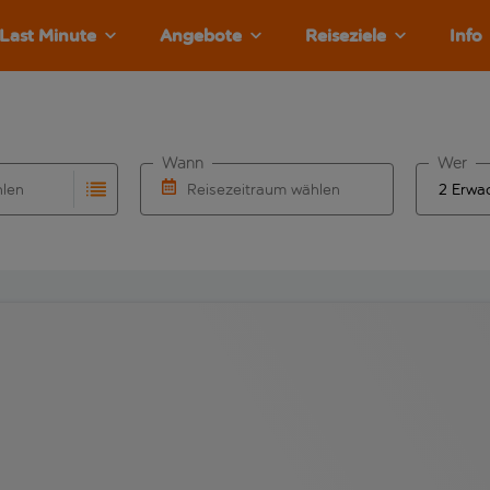
Last Minute
Angebote
Reiseziele
Info
Wann
Wer
hlen
Reisezeitraum wählen
llständigung. Wenn für den Abflughafen automatisch vervolls
Eingabe für die automatische Vervollständigung. Wenn für den
Wähle ein Ab- und Rückflugdatum aus.