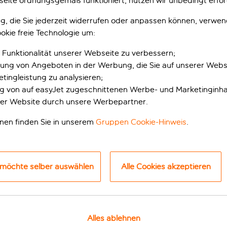
eite ordnungsgemäß funktioniert, nutzen wir unbedingt erfor
gung, die Sie jederzeit widerrufen oder anpassen können, verwe
okie freie Technologie um:
 Funktionalität unserer Webseite zu verbessern;
erung von Angeboten in der Werbung, die Sie auf unserer Webs
tingleistung zu analysieren;
ung von auf easyJet zugeschnittenen Werbe- und Marketinginha
er Website durch unsere Werbepartner.
mfort und mit Stil
onen finden Sie in unserem
Gruppen Cookie-Hinweis
.
kesch und ist nur 13 km von der Koutoubia-Moschee und dem 
vollen Gärten mit Olivenbäumen und Palmen, verbindet der Ko
 möchte selber auswählen
Alle Cookies akzeptieren
e-Fahrten zum und vom Stadtzentrum an, die etwa 15 Minuten
 unglaublichen Blick auf den glitzernden Pool, den künstlichen
schmecken oder hol dir einen Drink in einer der Hotelbars. Die
Alles ablehnen
m Hammam des Spa verwöhnen lässt. Zu den weiteren Freizeit