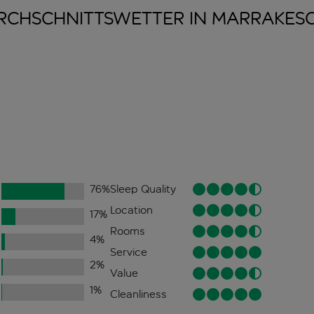
RCHSCHNITTSWETTER IN
MARRAKES
76
%
Sleep Quality
Location
17
%
Rooms
4
%
Service
2
%
Value
1
%
Cleanliness