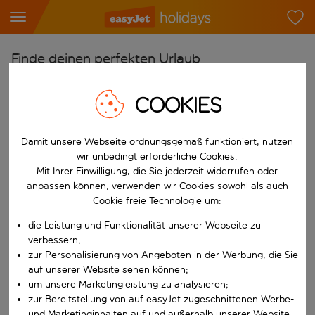
Finde deinen perfekten Urlaub
Ab
COOKIES
Flughafen wählen
Beginne mit der Eingabe für die automatische Vervollständigung. W
Nach
Damit unsere Webseite ordnungsgemäß funktioniert, nutzen
wir unbedingt erforderliche Cookies.
Reiseziel wählen
Mit Ihrer Einwilligung, die Sie jederzeit widerrufen oder
Beginne mit der Eingabe für die automatische Vervollständigung. W
anpassen können, verwenden wir Cookies sowohl als auch
Wann
Cookie freie Technologie um:
Reisezeitraum wählen
die Leistung und Funktionalität unserer Webseite zu
Wähle ein Ab- und Rückflugdatum aus.
Wer
verbessern;
zur Personalisierung von Angeboten in der Werbung, die Sie
auf unserer Website sehen können;
um unsere Marketingleistung zu analysieren;
zur Bereitstellung von auf easyJet zugeschnittenen Werbe-
Suchen
und Marketinginhalten auf und außerhalb unserer Website