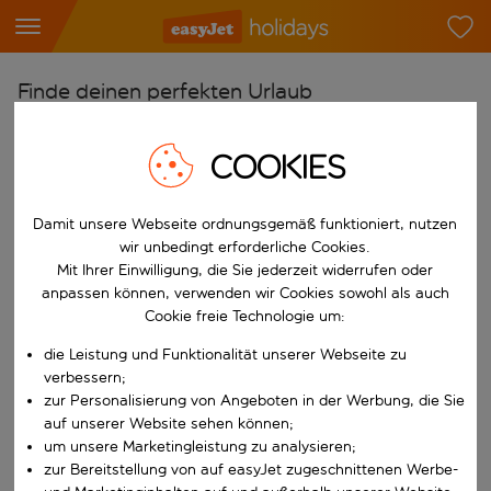
Finde deinen perfekten Urlaub
Ab
COOKIES
Flughafen wählen
Beginne mit der Eingabe für die automatische Vervollständigung. W
Nach
Damit unsere Webseite ordnungsgemäß funktioniert, nutzen
Reiseziel wählen
wir unbedingt erforderliche Cookies.
Mit Ihrer Einwilligung, die Sie jederzeit widerrufen oder
Beginne mit der Eingabe für die automatische Vervollständigung. W
Wann
anpassen können, verwenden wir Cookies sowohl als auch
Cookie freie Technologie um:
Reisezeitraum wählen
die Leistung und Funktionalität unserer Webseite zu
Wähle ein Ab- und Rückflugdatum aus.
Wer
verbessern;
zur Personalisierung von Angeboten in der Werbung, die Sie
auf unserer Website sehen können;
um unsere Marketingleistung zu analysieren;
Suchen
zur Bereitstellung von auf easyJet zugeschnittenen Werbe-