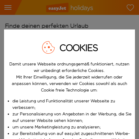
Finde deinen perfekten Urlaub
Ab
COOKIES
Flughafen wählen
Beginne mit der Eingabe für die automatische Vervollständigung. W
Nach
Damit unsere Webseite ordnungsgemäß funktioniert, nutzen
Reiseziel wählen
wir unbedingt erforderliche Cookies.
Mit Ihrer Einwilligung, die Sie jederzeit widerrufen oder
Beginne mit der Eingabe für die automatische Vervollständigung. W
Wann
anpassen können, verwenden wir Cookies sowohl als auch
Cookie freie Technologie um:
Reisezeitraum wählen
Wähle ein Ab- und Rückflugdatum aus.
die Leistung und Funktionalität unserer Webseite zu
Wer
verbessern;
zur Personalisierung von Angeboten in der Werbung, die Sie
auf unserer Website sehen können;
um unsere Marketingleistung zu analysieren;
Suchen
zur Bereitstellung von auf easyJet zugeschnittenen Werbe-