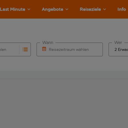
Last Minute
Angebote
Reiseziele
Info
Wann
Wer
hlen
Reisezeitraum wählen
llständigung. Wenn für den Abflughafen automatisch vervolls
Eingabe für die automatische Vervollständigung. Wenn für den
Wähle ein Ab- und Rückflugdatum aus.