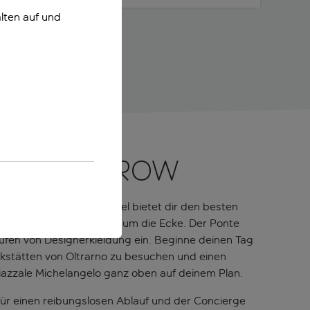
lten auf und
er Front Row
n. Das Fünf-Sterne-Hotel bietet dir den besten
st, ist der Dom praktisch um die Ecke. Der Ponte
aufen von Designerkleidung ein. Beginne deinen Tag
kstätten von Oltrarno zu besuchen und einen
iazzale Michelangelo ganz oben auf deinem Plan.
ür einen reibungslosen Ablauf und der Concierge