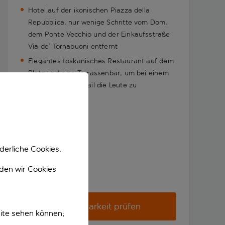
Hotel auf der ikonischen Piazza della
Repubblica, nur wenige Schritte vom Dom,
dem Ponte Vecchio und der Einkaufsstraße
Via de’ Tornabuoni entfernt
Elegantes toskanisches Restaurant auf dem
Platz und eine Terrassenbar, um bei einem
Kaffee oder Cocktail die Leute zu
beobachten
derliche Cookies.
nden wir Cookies
Verfügbarkeit prüfen
ite sehen können;