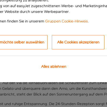
tingleistung zu analysieren;
ung von auf easyJet zugeschnittenen Werbe- und Marketinginha
er Website durch unsere Werbepartner.
onen finden Sie in unserem
Gruppen Cookie-Hinweis
.
 möchte selber auswählen
Alle Cookies akzeptieren
latz in Florenz in d
Alles ablehnen
einst der Mercato Vecchio und die Kirche San Tommaso befande
kartenmotiv fühlen. Da du auf der Piazza della Repubblica wohn
nt. Auf der Via de Tornabuoni laden die Schaufenster zum Eink
nem Gelato und überquere dann den Arno, um die Kunsthandwer
 anbricht, steht der Blick auf den Sonnenuntergang auf dem P
eit und ruhige Entspannung. Die 24-Stunden-Rezeption sorgt f