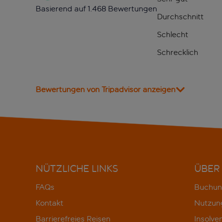
Basierend auf 1.468 Bewertungen
Durchschnitt
Schlecht
Schrecklich
Bewertungen von Tripadvisor anzeigen
NÜTZLICHE LINKS
ÜBER
FAQs
Buchun
Kontakt
Nutzun
Barrierefreies Reisen
Insolve