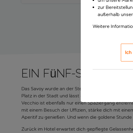
um unsere Marke
zur Bereitstell
außerhalb unser
Weitere Informati
Ich
Ein Fünf-Sterne-P
Das Savoy wurde an der Stelle erbaut, an der sich 
Platz in der Stadt und lässt dich wie in einem Post
Vecchio ist ebenfalls nur einen Spaziergang entfer
mit einem Besuch der Uffizien, stärke dich mit ei
Aperitif zu genießen. Und wenn die goldene Stunde
Zurück im Hotel erwartet dich gepflegte Gelassenh