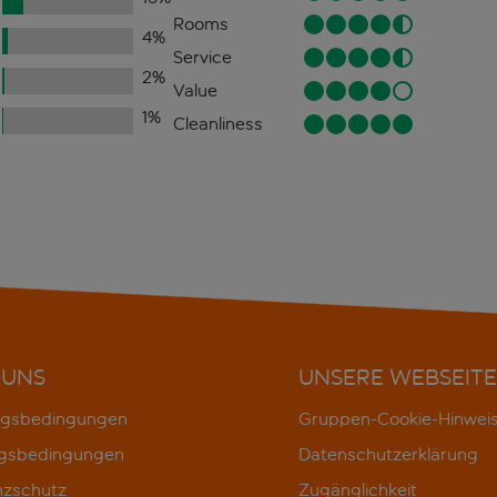
Rooms
4
%
Service
2
%
Value
1
%
Cleanliness
 UNS
UNSERE WEBSEITE
gsbedingungen
Gruppen-Cookie-Hinwei
gsbedingungen
Datenschutzerklärung
nzschutz
Zugänglichkeit