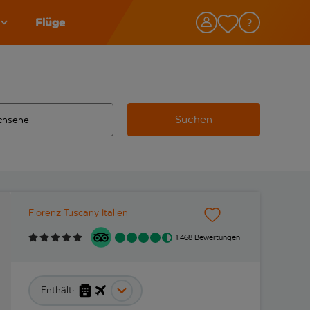
Flüge
Suchen
tändigte Ergebnisse verfügbar sind, verwende die Tabulatorta
 Zielflughafen automatisch vervollständigte Ergebnisse verfü
Florenz
Tuscany
Italien
1.468 Bewertungen
Enthält: