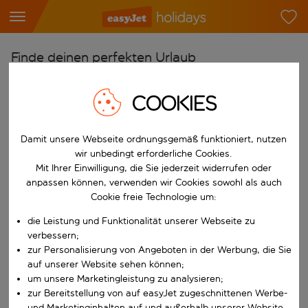
Finde deinen perfekten Urlaub
Ab
COOKIES
Flughafen wählen
Beginne mit der Eingabe für die automatische Vervollständigung. W
Nach
Damit unsere Webseite ordnungsgemäß funktioniert, nutzen
Reiseziel wählen
wir unbedingt erforderliche Cookies.
Mit Ihrer Einwilligung, die Sie jederzeit widerrufen oder
Beginne mit der Eingabe für die automatische Vervollständigung. W
anpassen können, verwenden wir Cookies sowohl als auch
Wann
Cookie freie Technologie um:
Reisezeitraum wählen
die Leistung und Funktionalität unserer Webseite zu
Wähle ein Ab- und Rückflugdatum aus.
Wer
verbessern;
zur Personalisierung von Angeboten in der Werbung, die Sie
auf unserer Website sehen können;
um unsere Marketingleistung zu analysieren;
Suchen
zur Bereitstellung von auf easyJet zugeschnittenen Werbe-
und Marketinginhalten auf und außerhalb unserer Website