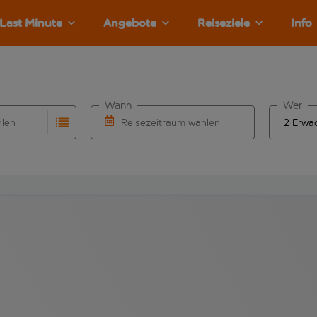
Last Minute
Angebote
Reiseziele
Info
Wann
Wer
hlen
Reisezeitraum wählen
llständigung. Wenn für den Abflughafen automatisch vervolls
Eingabe für die automatische Vervollständigung. Wenn für den
Wähle ein Ab- und Rückflugdatum aus.