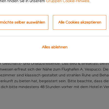
onen finden Sie in unserem
Gruppen Cookie-Hinweis
.
 möchte selber auswählen
Alle Cookies akzeptieren
Alles ablehnen
n Lage in der faszinierenden Stadt Florenz. Die Unterkunft lie
ür Geschäfts- und Urlaubsreisende. Das Bed & Breakfast befin
wesen erfreut sich der Nähe zum Flughafen A. Vespucci. Die
ezimmer sind klassisch gestaltet und strahlen Ruhe und Beha
kunft zu bieten hat, begeistert sein. Bitte beachte, dass die
e dich bitte mindestens 48 Stunden vorher mit dem Hotel in Ve