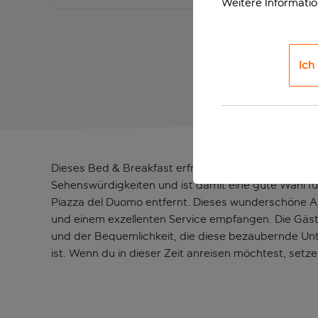
Weitere Informati
Ich
Dieses Bed & Breakfast erfreut sich einer großartige
Sehenswürdigkeiten und ist damit eine gute Wahl f
Piazza del Duomo entfernt. Dieses wunderschöne An
und einem exzellenten Service empfangen. Die Gäst
und der Bequemlichkeit, die diese bezaubernde Unter
ist. Wenn du in dieser Zeit anreisen möchtest, setz