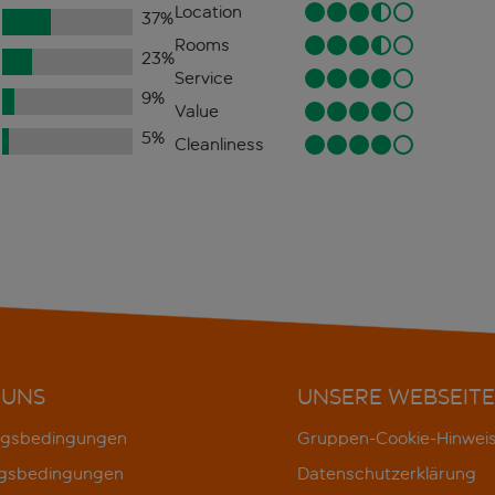
Location
37
%
Rooms
23
%
Service
9
%
Value
5
%
Cleanliness
 UNS
UNSERE WEBSEITE
gsbedingungen
Gruppen-Cookie-Hinwei
gsbedingungen
Datenschutzerklärung