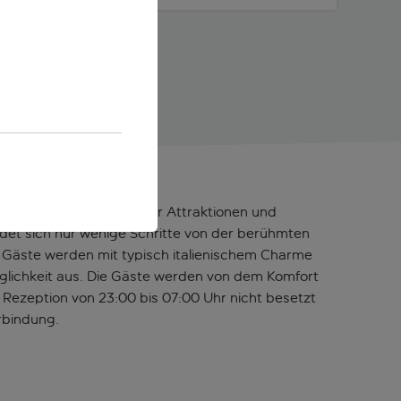
gt in der Nähe zahlreicher Attraktionen und
det sich nur wenige Schritte von der berühmten
 Gäste werden mit typisch italienischem Charme
glichkeit aus. Die Gäste werden von dem Komfort
 Rezeption von 23:00 bis 07:00 Uhr nicht besetzt
rbindung.