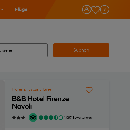
Flüge
Suchen
tändigte Ergebnisse verfügbar sind, verwende die Tabulatorta
 Zielflughafen automatisch vervollständigte Ergebnisse verfü
Florenz
Tuscany
Italien
B&B Hotel Firenze
Novoli
1.097 Bewertungen