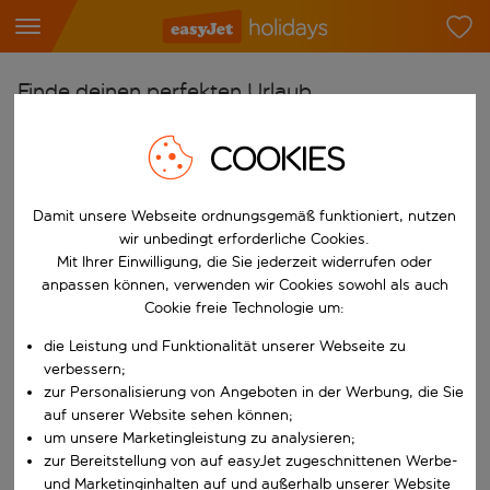
Finde deinen perfekten Urlaub
Ab
COOKIES
Flughafen wählen
Beginne mit der Eingabe für die automatische Vervollständigung. W
Damit unsere Webseite ordnungsgemäß funktioniert, nutzen
Nach
wir unbedingt erforderliche Cookies.
Reiseziel wählen
Mit Ihrer Einwilligung, die Sie jederzeit widerrufen oder
Beginne mit der Eingabe für die automatische Vervollständigung. W
anpassen können, verwenden wir Cookies sowohl als auch
Wann
Cookie freie Technologie um:
Reisezeitraum wählen
die Leistung und Funktionalität unserer Webseite zu
Wähle ein Ab- und Rückflugdatum aus.
Wer
verbessern;
zur Personalisierung von Angeboten in der Werbung, die Sie
auf unserer Website sehen können;
um unsere Marketingleistung zu analysieren;
zur Bereitstellung von auf easyJet zugeschnittenen Werbe-
Suchen
und Marketinginhalten auf und außerhalb unserer Website