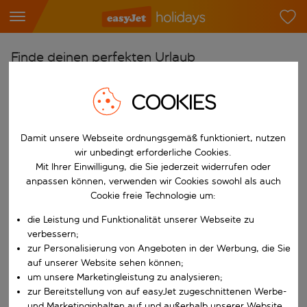
Finde deinen perfekten Urlaub
Ab
COOKIES
Flughafen wählen
Beginne mit der Eingabe für die automatische Vervollständigung. W
Nach
Damit unsere Webseite ordnungsgemäß funktioniert, nutzen
wir unbedingt erforderliche Cookies.
Reiseziel wählen
Mit Ihrer Einwilligung, die Sie jederzeit widerrufen oder
Beginne mit der Eingabe für die automatische Vervollständigung. W
anpassen können, verwenden wir Cookies sowohl als auch
Wann
Cookie freie Technologie um:
Reisezeitraum wählen
die Leistung und Funktionalität unserer Webseite zu
Wähle ein Ab- und Rückflugdatum aus.
Wer
verbessern;
zur Personalisierung von Angeboten in der Werbung, die Sie
auf unserer Website sehen können;
um unsere Marketingleistung zu analysieren;
zur Bereitstellung von auf easyJet zugeschnittenen Werbe-
Suchen
und Marketinginhalten auf und außerhalb unserer Website