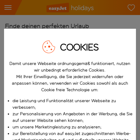
Finde deinen perfekten Urlaub
Ab
COOKIES
Flughafen wählen
Beginne mit der Eingabe für die automatische Vervollständigung. W
Nach
Damit unsere Webseite ordnungsgemäß funktioniert, nutzen
Reiseziel wählen
wir unbedingt erforderliche Cookies.
Mit Ihrer Einwilligung, die Sie jederzeit widerrufen oder
Beginne mit der Eingabe für die automatische Vervollständigung. W
Wann
anpassen können, verwenden wir Cookies sowohl als auch
Cookie freie Technologie um:
Reisezeitraum wählen
die Leistung und Funktionalität unserer Webseite zu
Wähle ein Ab- und Rückflugdatum aus.
Wer
verbessern;
zur Personalisierung von Angeboten in der Werbung, die Sie
auf unserer Website sehen können;
um unsere Marketingleistung zu analysieren;
Suchen
zur Bereitstellung von auf easyJet zugeschnittenen Werbe-