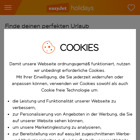
Finde deinen perfekten Urlaub
Ab
COOKIES
Flughafen wählen
Beginne mit der Eingabe für die automatische Vervollständigung. W
Nach
Damit unsere Webseite ordnungsgemäß funktioniert, nutzen
Reiseziel wählen
wir unbedingt erforderliche Cookies.
Mit Ihrer Einwilligung, die Sie jederzeit widerrufen oder
Beginne mit der Eingabe für die automatische Vervollständigung. W
Wann
anpassen können, verwenden wir Cookies sowohl als auch
Cookie freie Technologie um:
Reisezeitraum wählen
die Leistung und Funktionalität unserer Webseite zu
Wähle ein Ab- und Rückflugdatum aus.
Wer
verbessern;
zur Personalisierung von Angeboten in der Werbung, die Sie
auf unserer Website sehen können;
um unsere Marketingleistung zu analysieren;
Suchen
zur Bereitstellung von auf easyJet zugeschnittenen Werbe-