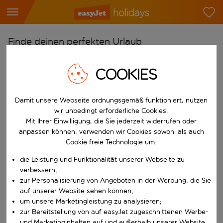
Finde deinen perfekten Urlaub
Ab
COOKIES
Flughafen wählen
Beginne mit der Eingabe für die automatische Vervollständigung. W
Nach
Damit unsere Webseite ordnungsgemäß funktioniert, nutzen
wir unbedingt erforderliche Cookies.
Reiseziel wählen
Mit Ihrer Einwilligung, die Sie jederzeit widerrufen oder
Beginne mit der Eingabe für die automatische Vervollständigung. W
anpassen können, verwenden wir Cookies sowohl als auch
Wann
Cookie freie Technologie um:
Reisezeitraum wählen
die Leistung und Funktionalität unserer Webseite zu
Wähle ein Ab- und Rückflugdatum aus.
Wer
verbessern;
zur Personalisierung von Angeboten in der Werbung, die Sie
auf unserer Website sehen können;
um unsere Marketingleistung zu analysieren;
Suchen
zur Bereitstellung von auf easyJet zugeschnittenen Werbe-
und Marketinginhalten auf und außerhalb unserer Website