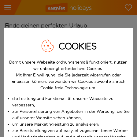
Finde deinen perfekten Urlaub
Ab
COOKIES
Flughafen wählen
Beginne mit der Eingabe für die automatische Vervollständigung. W
Nach
Damit unsere Webseite ordnungsgemäß funktioniert, nutzen
Reiseziel wählen
wir unbedingt erforderliche Cookies.
Mit Ihrer Einwilligung, die Sie jederzeit widerrufen oder
Beginne mit der Eingabe für die automatische Vervollständigung. W
Wann
anpassen können, verwenden wir Cookies sowohl als auch
Cookie freie Technologie um:
Reisezeitraum wählen
die Leistung und Funktionalität unserer Webseite zu
Wähle ein Ab- und Rückflugdatum aus.
Wer
verbessern;
zur Personalisierung von Angeboten in der Werbung, die Sie
auf unserer Website sehen können;
um unsere Marketingleistung zu analysieren;
Suchen
zur Bereitstellung von auf easyJet zugeschnittenen Werbe-