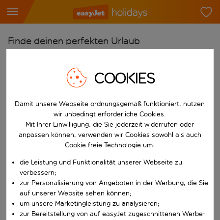
Finde deinen perfekten Urlaub
Ab
COOKIES
Flughafen wählen
Beginne mit der Eingabe für die automatische Vervollständigung. W
Nach
Damit unsere Webseite ordnungsgemäß funktioniert, nutzen
Reiseziel wählen
wir unbedingt erforderliche Cookies.
Mit Ihrer Einwilligung, die Sie jederzeit widerrufen oder
Beginne mit der Eingabe für die automatische Vervollständigung. W
Wann
anpassen können, verwenden wir Cookies sowohl als auch
Reisezeitraum wählen
Cookie freie Technologie um:
Wähle ein Ab- und Rückflugdatum aus.
die Leistung und Funktionalität unserer Webseite zu
Wer
verbessern;
zur Personalisierung von Angeboten in der Werbung, die Sie
auf unserer Website sehen können;
um unsere Marketingleistung zu analysieren;
Suchen
zur Bereitstellung von auf easyJet zugeschnittenen Werbe-