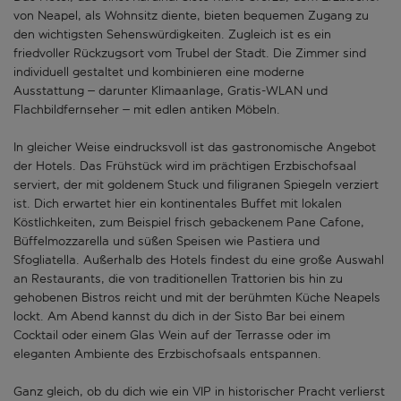
von Neapel, als Wohnsitz diente, bieten bequemen Zugang zu
den wichtigsten Sehenswürdigkeiten. Zugleich ist es ein
friedvoller Rückzugsort vom Trubel der Stadt. Die Zimmer sind
individuell gestaltet und kombinieren eine moderne
Ausstattung – darunter Klimaanlage, Gratis-WLAN und
Flachbildfernseher – mit edlen antiken Möbeln.
In gleicher Weise eindrucksvoll ist das gastronomische Angebot
der Hotels. Das Frühstück wird im prächtigen Erzbischofsaal
serviert, der mit goldenem Stuck und filigranen Spiegeln verziert
ist. Dich erwartet hier ein kontinentales Buffet mit lokalen
Köstlichkeiten, zum Beispiel frisch gebackenem Pane Cafone,
Büffelmozzarella und süßen Speisen wie Pastiera und
Sfogliatella. Außerhalb des Hotels findest du eine große Auswahl
an Restaurants, die von traditionellen Trattorien bis hin zu
gehobenen Bistros reicht und mit der berühmten Küche Neapels
lockt. Am Abend kannst du dich in der Sisto Bar bei einem
Cocktail oder einem Glas Wein auf der Terrasse oder im
eleganten Ambiente des Erzbischofsaals entspannen.
Ganz gleich, ob du dich wie ein VIP in historischer Pracht verlierst