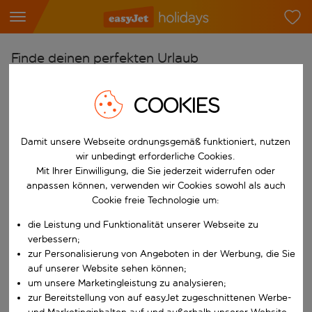
Finde deinen perfekten Urlaub
Ab
COOKIES
Flughafen wählen
Beginne mit der Eingabe für die automatische Vervollständigung. W
Nach
Damit unsere Webseite ordnungsgemäß funktioniert, nutzen
Reiseziel wählen
wir unbedingt erforderliche Cookies.
Mit Ihrer Einwilligung, die Sie jederzeit widerrufen oder
Beginne mit der Eingabe für die automatische Vervollständigung. W
Wann
anpassen können, verwenden wir Cookies sowohl als auch
Cookie freie Technologie um:
Reisezeitraum wählen
die Leistung und Funktionalität unserer Webseite zu
Wähle ein Ab- und Rückflugdatum aus.
Wer
verbessern;
zur Personalisierung von Angeboten in der Werbung, die Sie
auf unserer Website sehen können;
um unsere Marketingleistung zu analysieren;
Suchen
zur Bereitstellung von auf easyJet zugeschnittenen Werbe-