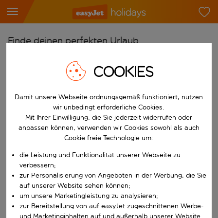
Finde deinen perfekten Urlaub
Ab
COOKIES
Flughafen wählen
Beginne mit der Eingabe für die automatische Vervollständigung. W
Nach
Damit unsere Webseite ordnungsgemäß funktioniert, nutzen
wir unbedingt erforderliche Cookies.
Reiseziel wählen
Mit Ihrer Einwilligung, die Sie jederzeit widerrufen oder
Beginne mit der Eingabe für die automatische Vervollständigung. W
anpassen können, verwenden wir Cookies sowohl als auch
Wann
Cookie freie Technologie um:
Reisezeitraum wählen
die Leistung und Funktionalität unserer Webseite zu
Wähle ein Ab- und Rückflugdatum aus.
Wer
verbessern;
zur Personalisierung von Angeboten in der Werbung, die Sie
auf unserer Website sehen können;
um unsere Marketingleistung zu analysieren;
zur Bereitstellung von auf easyJet zugeschnittenen Werbe-
Suchen
und Marketinginhalten auf und außerhalb unserer Website