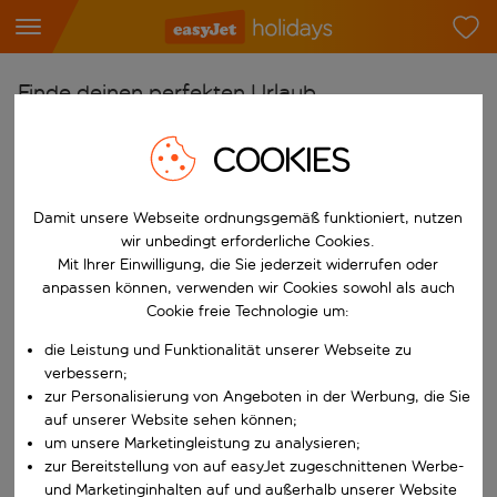
Finde deinen perfekten Urlaub
Ab
COOKIES
Flughafen wählen
Beginne mit der Eingabe für die automatische Vervollständigung. W
Damit unsere Webseite ordnungsgemäß funktioniert, nutzen
Nach
wir unbedingt erforderliche Cookies.
Reiseziel wählen
Mit Ihrer Einwilligung, die Sie jederzeit widerrufen oder
Beginne mit der Eingabe für die automatische Vervollständigung. W
anpassen können, verwenden wir Cookies sowohl als auch
Wann
Cookie freie Technologie um:
Reisezeitraum wählen
die Leistung und Funktionalität unserer Webseite zu
Wähle ein Ab- und Rückflugdatum aus.
Wer
verbessern;
zur Personalisierung von Angeboten in der Werbung, die Sie
auf unserer Website sehen können;
um unsere Marketingleistung zu analysieren;
zur Bereitstellung von auf easyJet zugeschnittenen Werbe-
Suchen
und Marketinginhalten auf und außerhalb unserer Website