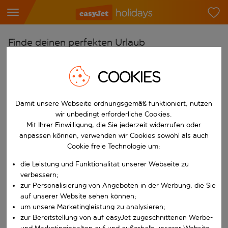
Finde deinen perfekten Urlaub
Ab
COOKIES
Flughafen wählen
Beginne mit der Eingabe für die automatische Vervollständigung. W
Nach
Damit unsere Webseite ordnungsgemäß funktioniert, nutzen
Reiseziel wählen
wir unbedingt erforderliche Cookies.
Mit Ihrer Einwilligung, die Sie jederzeit widerrufen oder
Beginne mit der Eingabe für die automatische Vervollständigung. W
Wann
anpassen können, verwenden wir Cookies sowohl als auch
Cookie freie Technologie um:
Reisezeitraum wählen
die Leistung und Funktionalität unserer Webseite zu
Wähle ein Ab- und Rückflugdatum aus.
Wer
verbessern;
zur Personalisierung von Angeboten in der Werbung, die Sie
auf unserer Website sehen können;
um unsere Marketingleistung zu analysieren;
Suchen
zur Bereitstellung von auf easyJet zugeschnittenen Werbe-