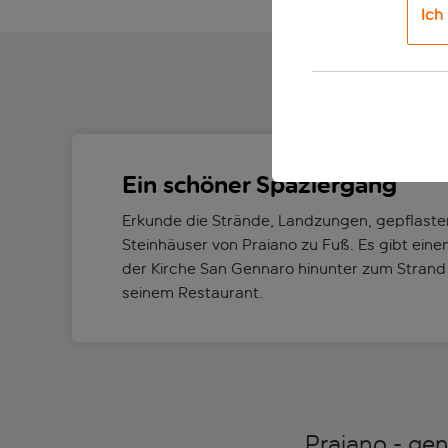
Ich
Ein schöner Spaziergang
Erkunde die Strände, Landzungen, gepflaste
Steinhäuser von Praiano zu Fuß. Es gibt ei
der Kirche San Gennaro hinunter zum Strand v
seinem Restaurant.
Praiano - ge