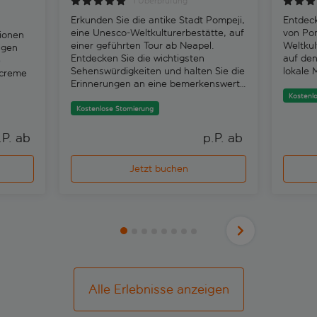
1 Überprüfung
Erkunden Sie die antike Stadt Pompeji,
Entdeck
eine Unesco-Weltkulturerbestätte, auf
von Po
tionen
einer geführten Tour ab Neapel.
Weltkul
igen
Entdecken Sie die wichtigsten
auf den
e
Sehenswürdigkeiten und halten Sie die
lokale 
screme
Erinnerungen an eine bemerkenswerte
Reise fest.
Kostenlo
Kostenlose Stornierung
.P. ab 
p.P. ab 
Jetzt buchen
Alle Erlebnisse anzeigen