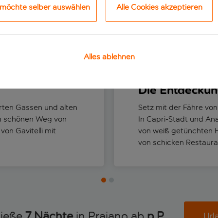
 möchte selber auswählen
Alle Cookies akzeptieren
Die besten Aktivitäten
Alles ablehnen
Die Entdeckun
rten Gassen und alten
Setz mit der Fähre von
nen schönen Weg von
In Capri-Stadt und An
on Gavitelli mit
von weiß getünchten 
von schicken Restaur
nieße
7 Nächte
in Praiano ab
p.P. 
Url