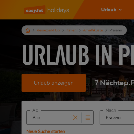
Urlaub
Reiseziel-Hub
Italien
Amalfiküste
Praiano
Urlaub in P
7
Nächte
p.P
Urlaub anzeigen
Ab
Nach
Beginne mit der Eingabe für die automatische Ve
Beginne mit der
Neue Suche starten