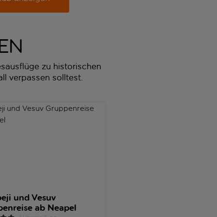
TEN
sausflüge zu historischen
ll verpassen solltest.
und Vesuv Gruppenreise ab Neapel
Herculaneum halbtägige gefüh
ji und Vesuv
Herculaneum halbtägi
enreise ab Neapel
geführte Tour mit