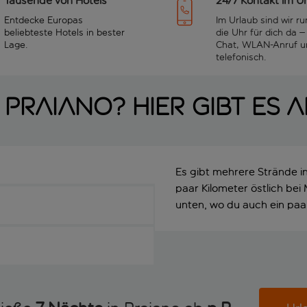
Tausende von Hotels
24/7 Kontakt im U
Entdecke Europas
Im Urlaub sind wir r
beliebteste Hotels in bester
die Uhr für dich da –
Lage.
Chat, WLAN-Anruf u
telefonisch.
 Praiano? Hier gibt es 
Es gibt mehrere Strände i
paar Kilometer östlich bei
unten, wo du auch ein paa