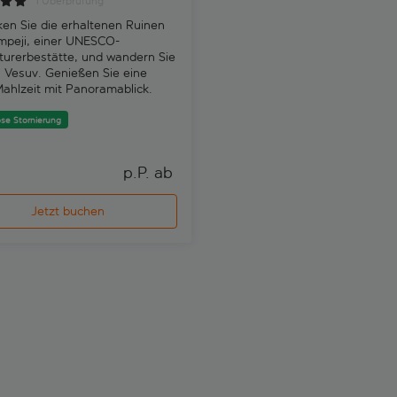
Eintrittskarten von Sor
1 Überprüfung
en Sie die erhaltenen Ruinen
Nutzen Sie die Gelegenheit, di
mpeji, einer UNESCO-
Ausgrabungsstätte von Hercu
turerbestätte, und wandern Sie
zu besuchen und erfahren Sie 
 Vesuv. Genießen Sie eine
über die faszinierende Geschi
Mahlzeit mit Panoramablick.
dieses Ortes, der von der UN
zum Weltkulturerbe erklärt wu
se Stornierung
Kostenlose Stornierung
p.P. ab 
p
Jetzt buchen
Jetzt buchen