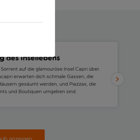
g des Insellebens
 Sorrent auf die glamouröse Insel Capri über.
acapri erwarten dich schmale Gassen, die
Häusern gesäumt werden, und Piazzas, die
ants und Boutiquen umgeben sind.
aub anzeigen