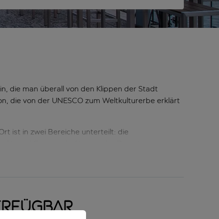
in, die man überall von den Klippen der Stadt
on, die von der UNESCO zum Weltkulturerbe erklärt
 ist in zwei Bereiche unterteilt: die
, während Praiano die Heimat der Zitrusbauern war,
Spaziergang mit anschließendem Sundowner, du
enstunden in Vettica und die Abende in Praiano
serfassaden sich an den steil zum Meer hin
erfügbar
der kunstvoll bemalten Kathedrale und der