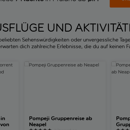
SFLÜGE UND AKTIVITÄ
beliebten Sehenswürdigkeiten oder unvergessliche Tage
erwarten dich zahlreiche Erlebnisse, die du auf keinen Fa
ent mit Verkostung von Street Food
Pompeji Gruppenreise ab Neapel
Pompeji 
in
Pompeji Gruppenreise ab
Pompe
 von
Neapel
Grupp