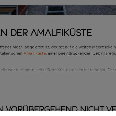
n der Amalfiküste
fenes Meer“ abgeleitet ist, deutet auf die weiten Meerblicke h
italienischen
Amalfiküste
, einer beeindruckenden Gebirgsregi
e weltberühmte, zerklüftete Küstenlinie im Mittelpunkt. Der Ort
elegene Praiano. Traditionell lebten die Fischer in Vettica
tadtwappen stehen. Ob bei einem Sonnenbad oder bei einem 
 können: „Um ein gesundes Leben zu führen, muss man die Morg
tenmagnet Positano, dessen pastell- und terracottafarbene Häu
n vorübergehend nicht v
lfi mit dem 1.000 Meter hohen Monte Cerreto, der sich über 