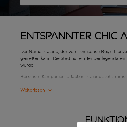
Entspannter Chic a
Der Name Praiano, der vom römischen Begriff für „of
genießen kann. Die Stadt ist ein Teil der legendären 
wurde.
Bei einem Kampanien-Urlaub in Praiano steht immer di
Strandpromenade Vettica Maggiore und das am Hang g
für die übrigens auch die drei Orangen auf dem S
Weiterlesen
wirst schnell den örtlichen Spruch nachvollziehen
verbringen.“
Zur einen Seite der Stadt liegt der beliebte Touris
Funktio
abfallenden Hängen übereinander türmen, sowie Ama