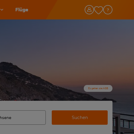
Flüge
Es gelten die AGB
Suchen
lständigte Ergebnisse verfügbar sind, verwende die Tabulato
n Zielflughafen automatisch vervollständigte Ergebnisse verf