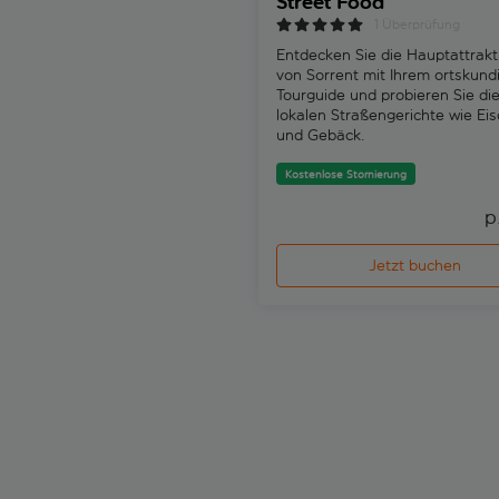
Street Food
1 Überprüfung
Entdecken Sie die Hauptattrak
von Sorrent mit Ihrem ortskund
Tourguide und probieren Sie di
lokalen Straßengerichte wie Ei
und Gebäck.
Kostenlose Stornierung
p
Jetzt buchen