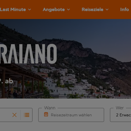
Last Minute
Angebote
Reiseziele
Info
raiano
. ab
Wann
Wer
Reisezeitraum wählen
rvollständigung. Wenn für den Abflughafen automatisch vervol
 Eingabe für die automatische Vervollständigung. Wenn für de
Wähle ein Ab- und Rückflugdatum aus.