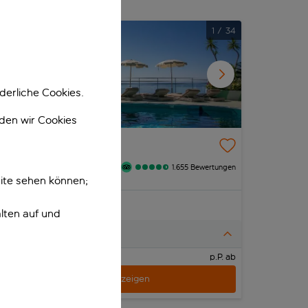
seinen Kampanien-Urlaub in Praiano verbringen. Mit
gium der italienischen Aristokratie einen
1
/
34
derliche Cookies.
nden wir Cookies
e Agavi
sitano, Amalfiküste, Italien
1.655 Bewertungen
ite sehen können;
inklusive Rabatt
lten auf und
nklusive
p.P. ab
Urlaub anzeigen