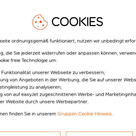
uhigen und entspannten Aufenthalt verbringen möchte, sollte 
felsigen Hänge schmiegen, bietet dieses ehemalige Sommerrefu
8
1
/
26
malfiküste.
COOKIES
eite ordnungsgemäß funktioniert, nutzen wir unbedingt erfor
gung, die Sie jederzeit widerrufen oder anpassen können, verwe
okie freie Technologie um:
Hotel Conca D'Oro
L
Positano, Amalfiküste, Italien
Po
 Funktionalität unserer Webseite zu verbessern;
en
901 Bewertungen
erung von Angeboten in der Werbung, die Sie auf unserer Webs
tingleistung zu analysieren;
inklusive Rabatt
ung von auf easyJet zugeschnittenen Werbe- und Marketinginha
er Website durch unsere Werbepartner.
Inklusive
I
onen finden Sie in unserem
Gruppen Cookie-Hinweis
.
 ab
p.P. ab
Urlaub anzeigen