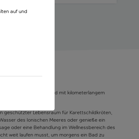
lten auf und
maki
annten Stadt Kalamaki und mit kilometerlangem
in geschützter Lebensraum für Karettschildkröten,
n Wasser des Ionischen Meeres oder genieße ein
assage oder eine Behandlung im Wellnessbereich des
icht weit laufen musst, um morgens ein Bad zu