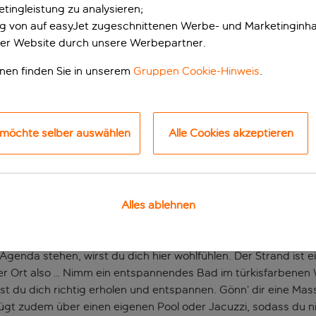
tingleistung zu analysieren;
ung von auf easyJet zugeschnittenen Werbe- und Marketinginha
er Website durch unsere Werbepartner.
onen finden Sie in unserem
Gruppen Cookie-Hinweis
.
 möchte selber auswählen
Alle Cookies akzeptieren
 Erwachsene in Kala
Alles ablehnen
den Sun Resort & Spa ein richtiger Geheimtipp. In der entsp
ress ganz leicht hinter dir lassen.
enda stehen, wirst du dich hier wohlfühlen. Der Strand ist e
uhiger Ort also … Nimm ein entspannendes Bad im türkisfarbene
st du dich richtig erholen und entspannen. Gönn’ dir eine M
ügt zudem über einen eigenen Pool oder Jacuzzi, sodass du n