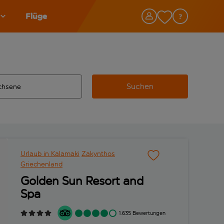
Flüge
Suchen
tändigte Ergebnisse verfügbar sind, verwende die Tabulatorta
 Zielflughafen automatisch vervollständigte Ergebnisse verfü
Urlaub in Kalamaki
Zakynthos
Griechenland
Golden Sun Resort and
Spa
1.635 Bewertungen