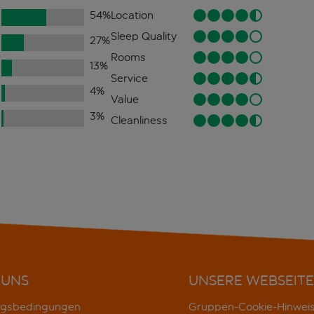
54
%
Location
Sleep Quality
27
%
Rooms
13
%
Service
4
%
Value
3
%
Cleanliness
 UNS
UNSERE WEBSEITE
gsbedingungen
Gruppen-Cookie-Hinwei