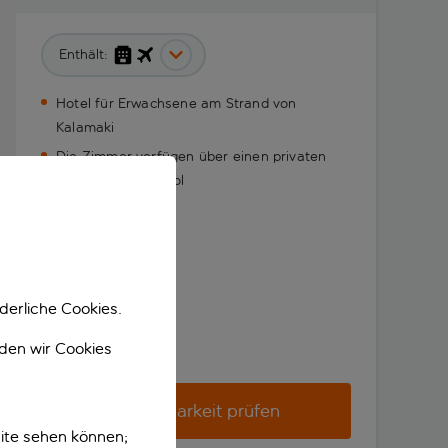
Enthält:
Hotel für Erwachsene am Strand von
Kalamaki
Die Zimmer verfügen über einen privaten
Pool oder Whirlpool
derliche Cookies.
nden wir Cookies
Verfügbarkeit prüfen
ite sehen können;