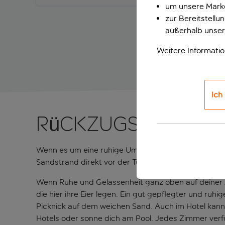
um unsere Marke
zur Bereitstell
außerhalb unser
Weitere Informati
Ich
Rückzugsort für
Wenn es um eine ruhige Umgebung geht, ist das Gol
Sandstrand direkt vor der Tür – hier kannst du den St
Wenn Ruhe und Gelassenheit ganz oben auf deiner Ag
die hier ihre Eier legen. Ein gut gepflegter und r
Picknick auf dem weichen Sand. Auch im Hotel kann
Hotels oder sonne dich am Pool. Jedes Zimmer verf