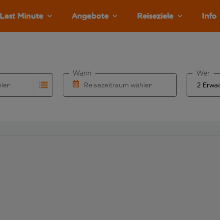
Last Minute
Angebote
Reiseziele
Info
Wann
Wer
hlen
Reisezeitraum wählen
llständigung. Wenn für den Abflughafen automatisch vervolls
Eingabe für die automatische Vervollständigung. Wenn für den
Wähle ein Ab- und Rückflugdatum aus.