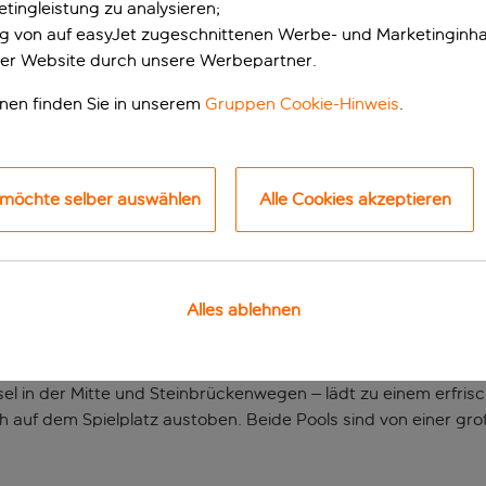
tingleistung zu analysieren;
ung von auf easyJet zugeschnittenen Werbe- und Marketinginha
er Website durch unsere Werbepartner.
onen finden Sie in unserem
Gruppen Cookie-Hinweis
.
 möchte selber auswählen
Alle Cookies akzeptieren
rekt am Strand
Alles ablehnen
d von Argassi und bietet den Komfort eines Selbstversorgungs
l in der Mitte und Steinbrückenwegen – lädt zu einem erfrisch
h auf dem Spielplatz austoben. Beide Pools sind von einer gr