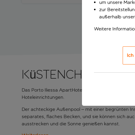
um unsere Marke
zur Bereitstell
außerhalb unser
Weitere Informati
Ich
Küstencharme, di
Das Porto Iliessa ApartHotel liegt direkt am Stran
Hoteleinrichtungen.
Der achteckige Außenpool – mit einer begrünten Inse
separates, flaches Becken, und sie können sich auc
ausstrecken und die Sonne genießen kannst.