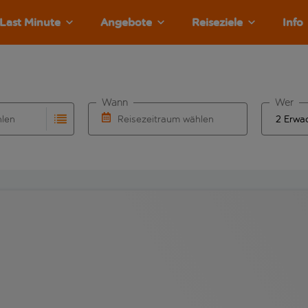
Last Minute
Angebote
Reiseziele
Info
Wann
Wer
hlen
Reisezeitraum wählen
llständigung. Wenn für den Abflughafen automatisch vervolls
Eingabe für die automatische Vervollständigung. Wenn für den
Wähle ein Ab- und Rückflugdatum aus.