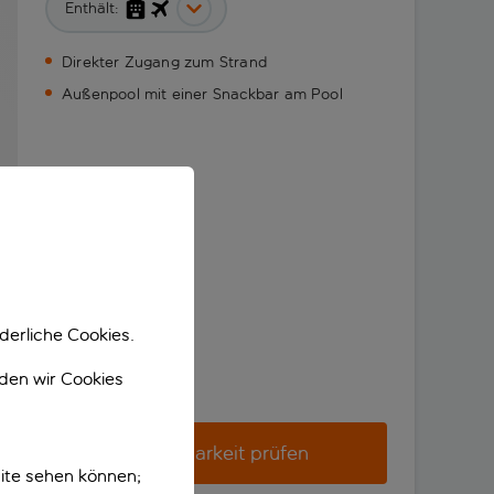
Enthält:
Direkter Zugang zum Strand
Außenpool mit einer Snackbar am Pool
derliche Cookies.
nden wir Cookies
Verfügbarkeit prüfen
ite sehen können;