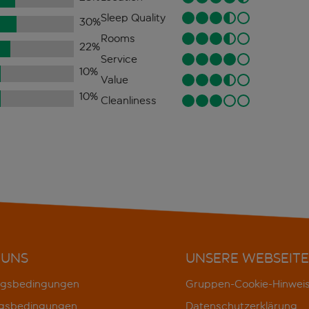
Sleep Quality
30
%
Rooms
22
%
Service
10
%
Value
10
%
Cleanliness
 UNS
UNSERE WEBSEITE
gsbedingungen
Gruppen-Cookie-Hinwei
gsbedingungen
Datenschutzerklärung