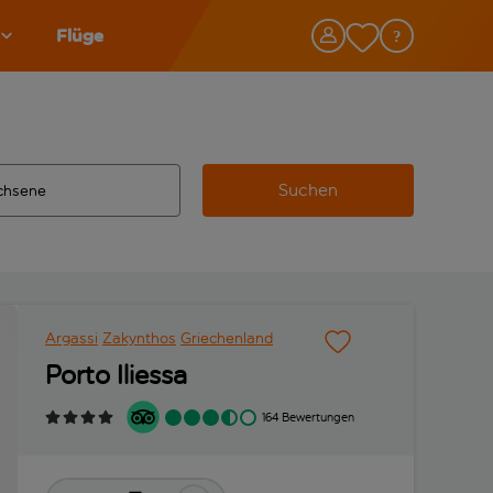
Flüge
Suchen
tändigte Ergebnisse verfügbar sind, verwende die Tabulatorta
 Zielflughafen automatisch vervollständigte Ergebnisse verfü
Argassi
Zakynthos
Griechenland
Porto Iliessa
164 Bewertungen