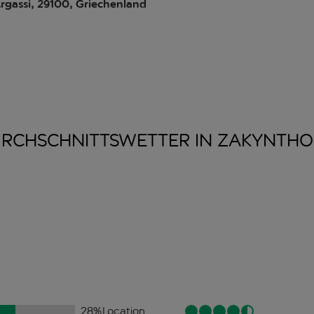
Argassi, 29100, Griechenland
RCHSCHNITTSWETTER IN
ZAKYNTHO
28
%
Location