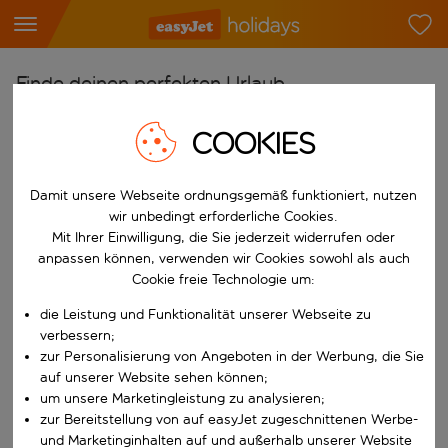
Finde deinen perfekten Urlaub
Ab
COOKIES
Flughafen wählen
Beginne mit der Eingabe für die automatische Vervollständigung. W
Damit unsere Webseite ordnungsgemäß funktioniert, nutzen
Nach
wir unbedingt erforderliche Cookies.
Reiseziel wählen
Mit Ihrer Einwilligung, die Sie jederzeit widerrufen oder
Beginne mit der Eingabe für die automatische Vervollständigung. W
anpassen können, verwenden wir Cookies sowohl als auch
Wann
Cookie freie Technologie um:
Reisezeitraum wählen
die Leistung und Funktionalität unserer Webseite zu
Wähle ein Ab- und Rückflugdatum aus.
Wer
verbessern;
zur Personalisierung von Angeboten in der Werbung, die Sie
auf unserer Website sehen können;
um unsere Marketingleistung zu analysieren;
zur Bereitstellung von auf easyJet zugeschnittenen Werbe-
Suchen
und Marketinginhalten auf und außerhalb unserer Website