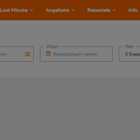
Last Minute
Angebote
Reiseziele
Info
Wann
Wer
hlen
Reisezeitraum wählen
llständigung. Wenn für den Abflughafen automatisch vervolls
Eingabe für die automatische Vervollständigung. Wenn für den
Wähle ein Ab- und Rückflugdatum aus.