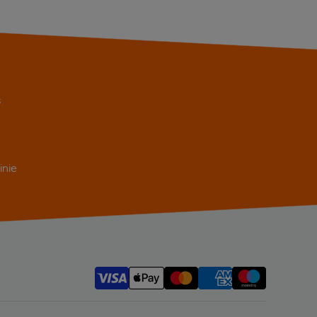
s
inie