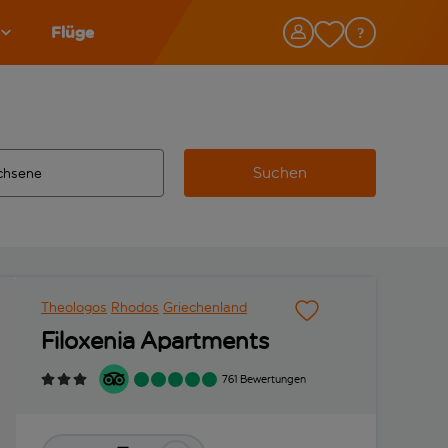
Flüge
Suchen
tändigte Ergebnisse verfügbar sind, verwende die Tabulatorta
 Zielflughafen automatisch vervollständigte Ergebnisse verfü
Theologos
Rhodos
Griechenland
Filoxenia Apartments
761 Bewertungen