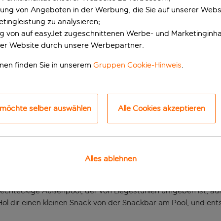
erung von Angeboten in der Werbung, die Sie auf unserer Webs
tingleistung zu analysieren;
ung von auf easyJet zugeschnittenen Werbe- und Marketinginha
er Website durch unsere Werbepartner.
onen finden Sie in unserem
Gruppen Cookie-Hinweis
.
 möchte selber auswählen
Alle Cookies akzeptieren
Urlaub für die ganze
Umgebung aus wunderschönen Stränden, malerischen Gebäuden
 den Strand. Eine Bushaltestelle befindet sich direkt vor dem
Alles ablehnen
rechteckige Außenpool, der von Liegestühlen umgeben ist, auf
Hol dir einen kleinen Snack von der Snackbar am Pool, und en