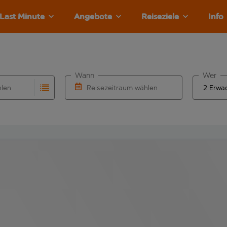
Last Minute
Angebote
Reiseziele
Info
Wann
Wer
hlen
Reisezeitraum wählen
llständigung. Wenn für den Abflughafen automatisch vervolls
Eingabe für die automatische Vervollständigung. Wenn für den
Wähle ein Ab- und Rückflugdatum aus.