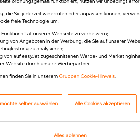
eite ordnungsgemäß funktioniert, nutzen wir unbedingt erfor
gung, die Sie jederzeit widerrufen oder anpassen können, verwe
okie freie Technologie um:
 Funktionalität unserer Webseite zu verbessern;
erung von Angeboten in der Werbung, die Sie auf unserer Webs
tingleistung zu analysieren;
ung von auf easyJet zugeschnittenen Werbe- und Marketinginha
er Website durch unsere Werbepartner.
terkunft in Rhodos
onen finden Sie in unserem
Gruppen Cookie-Hinweis
.
en großartigen Platz an der Strandpromenade von Ixia gesicher
Rhodos-Stadt entfernt. Das Hotel ist mit allem ausgestattet, 
 möchte selber auswählen
Alle Cookies akzeptieren
ner der Pools hat einen flachen Bereich, in dem die Kleinen p
gt sind.
test, sondern etwas Abwechslung brauchst, kannst du auch Ti
Alles ablehnen
-Fit-Kurse an. Außerdem gibt es ein Spa, in dem Massagen, 