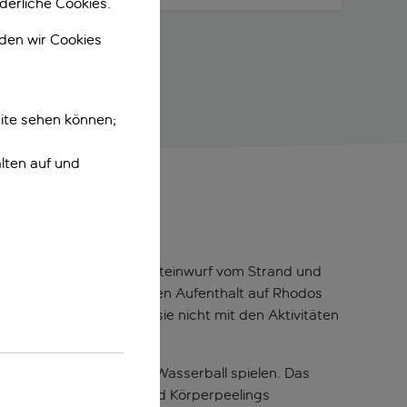
derliche Cookies.
nden wir Cookies
ite sehen können;
lten auf und
t. So bist du nur einen Steinwurf vom Strand und
was du für einen erholsamen Aufenthalt auf Rhodos
lanschen können, wenn sie nicht mit den Aktivitäten
schtennis, Billard und Wasserball spielen. Das
Gesichtsbehandlungen und Körperpeelings