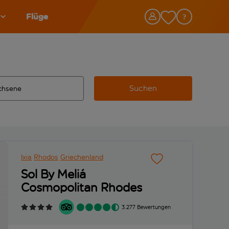
Flüge
Suchen
tändigte Ergebnisse verfügbar sind, verwende die Tabulatorta
 Zielflughafen automatisch vervollständigte Ergebnisse verfü
Ixia
Rhodos
Griechenland
Sol By Meliá
Cosmopolitan Rhodes
3.277 Bewertungen