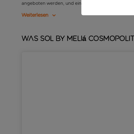
angeboten werden, und einen Fitnessraum für diejen
Weiterlesen
Was Sol By Meliá Cosmopoli