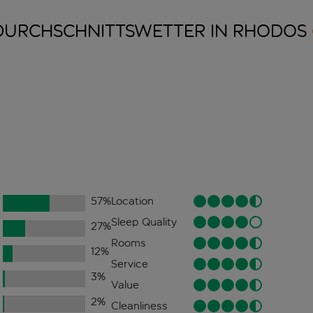
DURCHSCHNITTSWETTER IN
RHODOS
57
%
Location
Sleep Quality
27
%
Rooms
12
%
Service
3
%
Value
2
%
Cleanliness