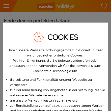
Finde deinen perfekten Urlaub
Ab
COOKIES
Flughafen wählen
Beginne mit der Eingabe für die automatische Vervollständigung. W
Nach
Damit unsere Webseite ordnungsgemäß funktioniert, nutzen
Reiseziel wählen
wir unbedingt erforderliche Cookies.
Mit Ihrer Einwilligung, die Sie jederzeit widerrufen oder
Beginne mit der Eingabe für die automatische Vervollständigung. W
anpassen können, verwenden wir Cookies sowohl als auch
Wann
Cookie freie Technologie um:
Reisezeitraum wählen
die Leistung und Funktionalität unserer Webseite zu
Wähle ein Ab- und Rückflugdatum aus.
Wer
verbessern;
zur Personalisierung von Angeboten in der Werbung, die Sie
auf unserer Website sehen können;
um unsere Marketingleistung zu analysieren;
Suchen
zur Bereitstellung von auf easyJet zugeschnittenen Werbe-
und Marketinginhalten auf und außerhalb unserer Website