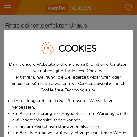
Finde deinen perfekten Urlaub
Ab
COOKIES
Flughafen wählen
Beginne mit der Eingabe für die automatische Vervollständigung. W
Nach
Damit unsere Webseite ordnungsgemäß funktioniert, nutzen
Reiseziel wählen
wir unbedingt erforderliche Cookies.
Mit Ihrer Einwilligung, die Sie jederzeit widerrufen oder
Beginne mit der Eingabe für die automatische Vervollständigung. W
Wann
anpassen können, verwenden wir Cookies sowohl als auch
Reisezeitraum wählen
Cookie freie Technologie um:
Wähle ein Ab- und Rückflugdatum aus.
die Leistung und Funktionalität unserer Webseite zu
Wer
verbessern;
zur Personalisierung von Angeboten in der Werbung, die Sie
auf unserer Website sehen können;
um unsere Marketingleistung zu analysieren;
Suchen
zur Bereitstellung von auf easyJet zugeschnittenen Werbe-