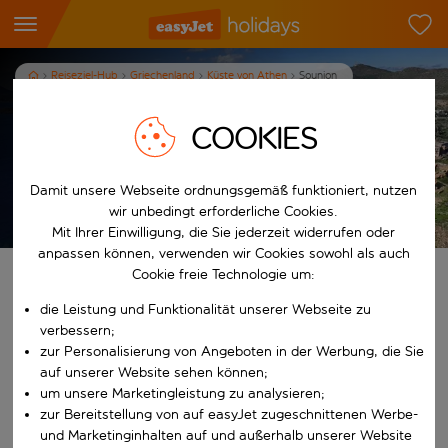
Reiseziel-Hub
Griechenland
Küste von Athen
Sounion
Urlaub in Sounion
COOKIES
7
Nächte
p.P. ab
Damit unsere Webseite ordnungsgemäß funktioniert, nutzen
Urlaub anzeigen
wir unbedingt erforderliche Cookies.
Es gelten die AGB
Mit Ihrer Einwilligung, die Sie jederzeit widerrufen oder
anpassen können, verwenden wir Cookies sowohl als auch
Cookie freie Technologie um:
Finde deinen perfekten Urlaub
die Leistung und Funktionalität unserer Webseite zu
Ab
verbessern;
zur Personalisierung von Angeboten in der Werbung, die Sie
auf unserer Website sehen können;
Beginne mit der Eingabe für die automatische Vervollständigung. W
um unsere Marketingleistung zu analysieren;
Nach
zur Bereitstellung von auf easyJet zugeschnittenen Werbe-
und Marketinginhalten auf und außerhalb unserer Website