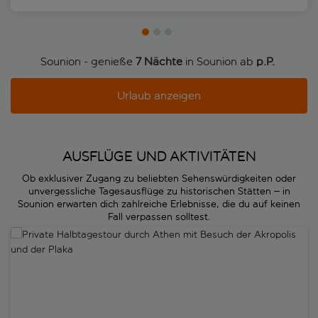
an Athens Küste. Ob du für einen Tagesausflug oder einen
längeren Aufenthalt dort bist, Sounion verspricht jederzeit einen
unvergesslichen Aufenthalt. Wir empfehlen dir einen längeren
Aufenthalt, du wirst es nicht bereuen!
Sounion - genieße
7 Nächte
in Sounion ab
p.P. 
Urlaub anzeigen
AUSFLÜGE UND AKTIVITÄTEN
Ob exklusiver Zugang zu beliebten Sehenswürdigkeiten oder
unvergessliche Tagesausflüge zu historischen Stätten – in
Sounion erwarten dich zahlreiche Erlebnisse, die du auf keinen
Fall verpassen solltest.
Private Halbtagestour durch Athen mit Besuch der Akropolis und de