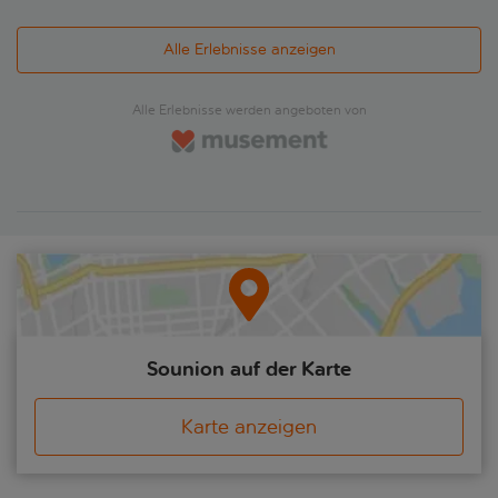
Sehenswürdigkeiten wie die römische Agora, das Theater
des Dionysos und die noch immer stehenden Säulen des
Alle Erlebnisse anzeigen
Asklepieion und des Parthenon bestaunen. Dann geht es
weiter in die beeindruckende Altstadt, die Plaka - das
attraktivste, historischste Viertel der Hauptstadt und ein
Alle Erlebnisse werden angeboten von
perfekter Ort für Instagram-Schnappschüsse. Die
Fußgängerzone ist stets von Einheimischen und Besuchern
bevölkert, und in den Tavernen, deren Tische bis auf die
Straße reichen, gibt es jede Menge zu entdecken. Vassiliki
fügt hinzu: "Die Athener nennen dieses Viertel "das Viertel
der Götter", da es seit den Tagen des antiken Griechenlands
bewohnt ist. Tatsächlich zeigen Ausgrabungen, dass sich die
Straßenführung seit der Antike kaum verändert hat."
Sounion auf der Karte
Karte anzeigen