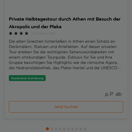
Private Halbtagestour durch Athen mit Besuch der
Akropolis und der Plaka
3 Bewertungen
Die alten Griechen hinterließen in Athen einen Schatz an
Denkmälern, Statuen und Artefakten. Auf dieser privaten
Tour erleben Sie die wichtigsten Sehenswürdigkeiten mit
einem ortskundigen Tourguide. Exklusiv für Sie und Ihre
Gruppe besichtigen Sie Highlights wie die römische Agora,
die Hadriansbibliothek, das Plaka-Viertel und die UNESCO-
geschützte Akropolis. Vassiliki, eine unserer ortskundigen
Tourguides, sagt: "Akropolis bedeutet "hohe Stadt" und
Kostenlose Stornierung
bezieht sich normalerweise auf jede Siedlung, die auf einem
Hügel gebaut wurde. Es gibt viele Städte in Griechenland,
p.P. ab 
die eine Akropolis haben, aber die Akropolis von Athen ist
sicherlich die berühmteste."Beginnen Sie mit einer geführten
Besichtigung der Akropolis - mit den "Skip-the-Line-Tickets"
Jetzt buchen
erhalten Sie Eintritt ohne Anstehen. Auf dem Areopag -
einem felsigen Hügel, auf dem der Legende nach die
griechischen Götter Hof hielten - haben Sie einen
atemberaubenden Blick über Athen. Lassen Sie die
Geschichte lebendig werden, während Sie antike