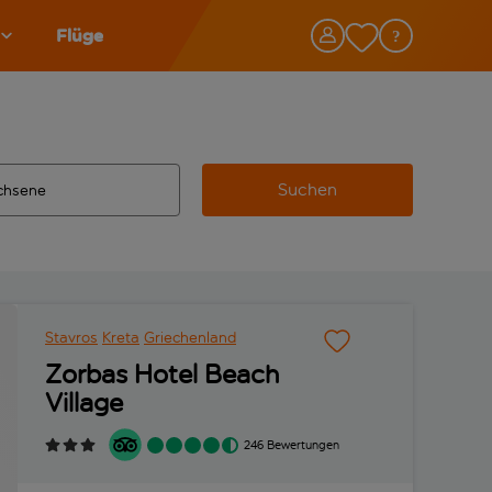
Flüge
Suchen
tändigte Ergebnisse verfügbar sind, verwende die Tabulatorta
 Zielflughafen automatisch vervollständigte Ergebnisse verfü
Stavros
Kreta
Griechenland
Zorbas Hotel Beach
Village
246 Bewertungen