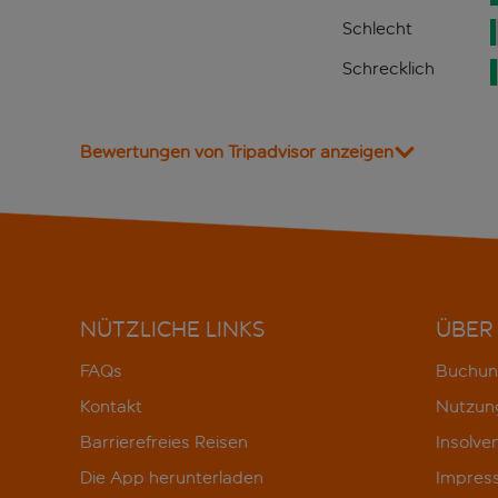
Schlecht
Schrecklich
Bewertungen von Tripadvisor anzeigen
NÜTZLICHE LINKS
ÜBER
FAQs
Buchun
Kontakt
Nutzun
Barrierefreies Reisen
Insolve
Die App herunterladen
Impres