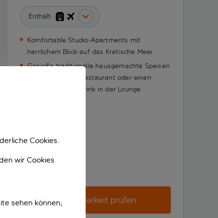
Enthält:
Komfortable Studio-Apartments mit
herrlichem Blick auf das Kretische Meer
Genieße traditionelle hausgemachte Speisen
im hauseigenen Restaurant oder einen
entspannenden Drink in der Lounge
derliche Cookies.
nden wir Cookies
Verfügbarkeit prüfen
ite sehen können;