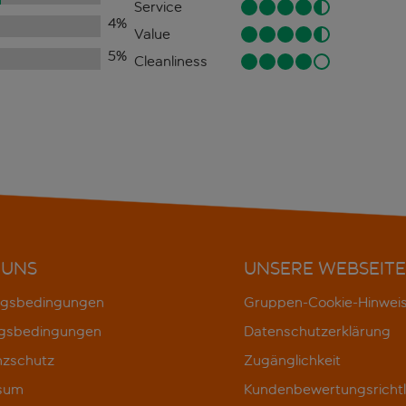
Service
4
%
Value
5
%
Cleanliness
 UNS
UNSERE WEBSEITE
gsbedingungen
Gruppen-Cookie-Hinwei
gsbedingungen
Datenschutzerklärung
nzschutz
Zugänglichkeit
sum
Kundenbewertungsrichtl