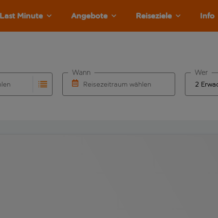
Last Minute
Angebote
Reiseziele
Info
Wann
Wer
hlen
Reisezeitraum wählen
llständigung. Wenn für den Abflughafen automatisch vervolls
Eingabe für die automatische Vervollständigung. Wenn für den
Wähle ein Ab- und Rückflugdatum aus.