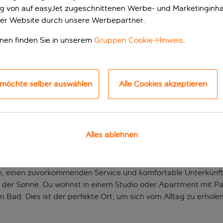
ung von auf easyJet zugeschnittenen Werbe- und Marketinginha
er Website durch unsere Werbepartner.
onen finden Sie in unserem
Gruppen Cookie-Hinweis
.
 möchte selber auswählen
Alle Cookies akzeptieren
unft am Strand zum
Alles ablehnen
em schönsten Teil der Halbinsel Akrotiri in Chania. Es bietet
andstrand. Hier bist du umgeben von unberührter Natur, ferna
n, einen zuvorkommenden Service und komfortable Unterkünft
in der Sonne. Du wohnst in einem Studio oder Apartment mit P
ad. Dies ist der perfekte Ort, um sich vom Alltag zu erhole