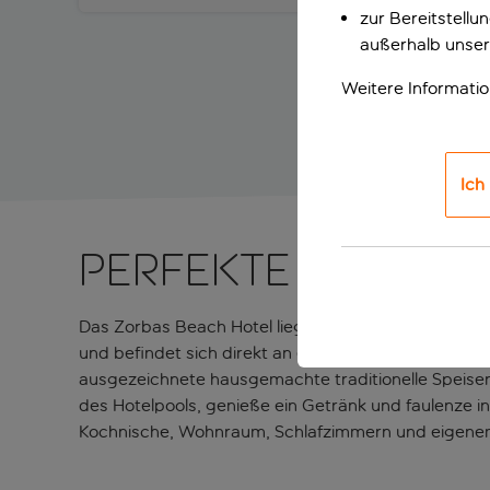
zur Bereitstell
außerhalb unser
Weitere Informati
Ich
Perfekte Unterk
Das Zorbas Beach Hotel liegt direkt am Strand auf d
und befindet sich direkt an einem wunderschönen S
ausgezeichnete hausgemachte traditionelle Speise
des Hotelpools, genieße ein Getränk und faulenze 
Kochnische, Wohnraum, Schlafzimmern und eigenem B