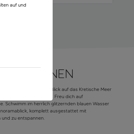
lten auf und
 Entspannen
 einen atemberaubenden Blick auf das Kretische Meer
b vom Trubel der Stadt. Freu dich auf
e. Schwimm im herrlich glitzernden blauen Wasser
anoramablick, komplett ausgestattet mit
n und zu entspannen.