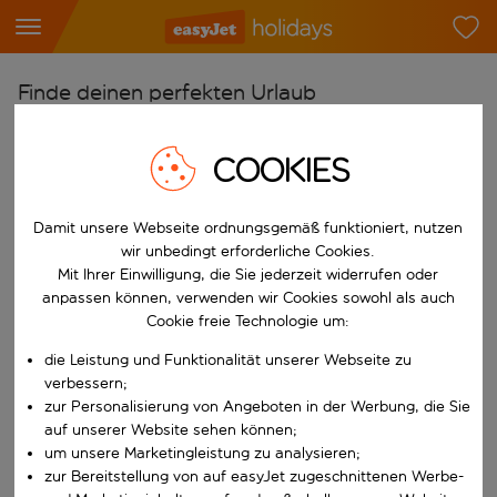
Finde deinen perfekten Urlaub
Ab
COOKIES
Flughafen wählen
Beginne mit der Eingabe für die automatische Vervollständigung. W
Nach
Damit unsere Webseite ordnungsgemäß funktioniert, nutzen
Reiseziel wählen
wir unbedingt erforderliche Cookies.
Mit Ihrer Einwilligung, die Sie jederzeit widerrufen oder
Beginne mit der Eingabe für die automatische Vervollständigung. W
Wann
anpassen können, verwenden wir Cookies sowohl als auch
Cookie freie Technologie um:
Reisezeitraum wählen
die Leistung und Funktionalität unserer Webseite zu
Wähle ein Ab- und Rückflugdatum aus.
Wer
verbessern;
zur Personalisierung von Angeboten in der Werbung, die Sie
auf unserer Website sehen können;
um unsere Marketingleistung zu analysieren;
Suchen
zur Bereitstellung von auf easyJet zugeschnittenen Werbe-