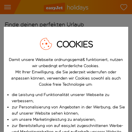
Finde deinen perfekten Urlaub
Ab
COOKIES
Flughafen wählen
Beginne mit der Eingabe für die automatische Vervollständigung. W
Nach
Damit unsere Webseite ordnungsgemäß funktioniert, nutzen
Reiseziel wählen
wir unbedingt erforderliche Cookies.
Mit Ihrer Einwilligung, die Sie jederzeit widerrufen oder
Beginne mit der Eingabe für die automatische Vervollständigung. W
anpassen können, verwenden wir Cookies sowohl als auch
Wann
Cookie freie Technologie um:
Reisezeitraum wählen
die Leistung und Funktionalität unserer Webseite zu
Wähle ein Ab- und Rückflugdatum aus.
Wer
verbessern;
zur Personalisierung von Angeboten in der Werbung, die Sie
auf unserer Website sehen können;
um unsere Marketingleistung zu analysieren;
Suchen
zur Bereitstellung von auf easyJet zugeschnittenen Werbe-
und Marketinginhalten auf und außerhalb unserer Website