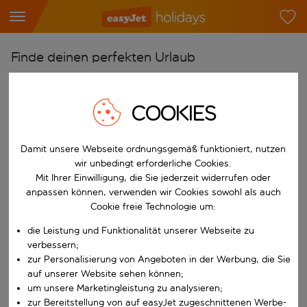
Finde deinen perfekten Urlaub
Ab
Flughafen wählen
COOKIES
Beginne mit der Eingabe für die automatische Vervollständigung. W
Nach
Damit unsere Webseite ordnungsgemäß funktioniert, nutzen
Reiseziel wählen
wir unbedingt erforderliche Cookies.
Beginne mit der Eingabe für die automatische Vervollständigung. W
Mit Ihrer Einwilligung, die Sie jederzeit widerrufen oder
Wann
anpassen können, verwenden wir Cookies sowohl als auch
Reisezeitraum wählen
Cookie freie Technologie um:
Wähle ein Ab- und Rückflugdatum aus.
Wer
die Leistung und Funktionalität unserer Webseite zu
verbessern;
zur Personalisierung von Angeboten in der Werbung, die Sie
auf unserer Website sehen können;
um unsere Marketingleistung zu analysieren;
Suchen
zur Bereitstellung von auf easyJet zugeschnittenen Werbe-