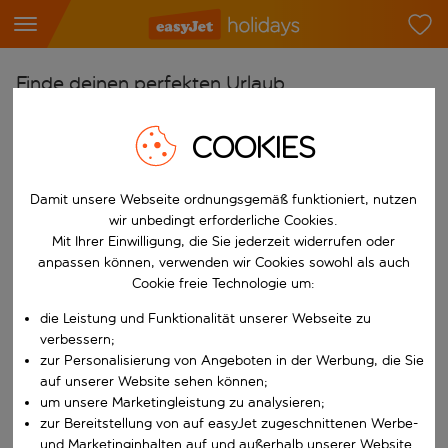
Finde deinen perfekten Urlaub
Ab
COOKIES
Flughafen wählen
Beginne mit der Eingabe für die automatische Vervollständigung. W
Nach
Damit unsere Webseite ordnungsgemäß funktioniert, nutzen
wir unbedingt erforderliche Cookies.
Reiseziel wählen
Mit Ihrer Einwilligung, die Sie jederzeit widerrufen oder
Beginne mit der Eingabe für die automatische Vervollständigung. W
anpassen können, verwenden wir Cookies sowohl als auch
Wann
Cookie freie Technologie um:
Reisezeitraum wählen
die Leistung und Funktionalität unserer Webseite zu
Wähle ein Ab- und Rückflugdatum aus.
Wer
verbessern;
zur Personalisierung von Angeboten in der Werbung, die Sie
auf unserer Website sehen können;
um unsere Marketingleistung zu analysieren;
zur Bereitstellung von auf easyJet zugeschnittenen Werbe-
Suchen
und Marketinginhalten auf und außerhalb unserer Website