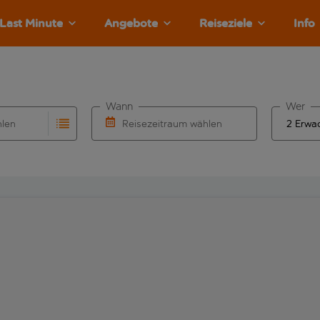
Last Minute
Angebote
Reiseziele
Info
Wann
Wer
hlen
Reisezeitraum wählen
llständigung. Wenn für den Abflughafen automatisch vervolls
Eingabe für die automatische Vervollständigung. Wenn für den
Wähle ein Ab- und Rückflugdatum aus.