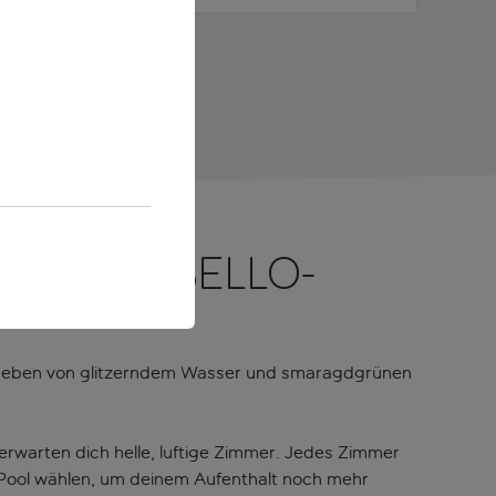
die Mirabello-
. Umgeben von glitzerndem Wasser und smaragdgrünen
erwarten dich helle, luftige Zimmer. Jedes Zimmer
n Pool wählen, um deinem Aufenthalt noch mehr