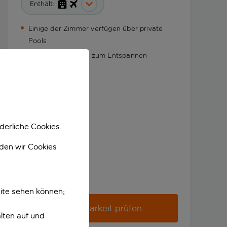
Enthält:
Einige der Zimmer verfügen über private
Pools
Ruhige Lage, ideal zum Entspannen
derliche Cookies.
nden wir Cookies
ite sehen können;
Verfügbarkeit prüfen
lten auf und