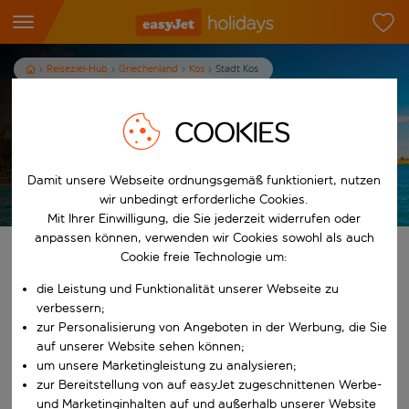
Reiseziel-Hub
Griechenland
Kos
Stadt Kos
Urlaub in Kos Stadt
COOKIES
7
Nächte
p.P. ab
Damit unsere Webseite ordnungsgemäß funktioniert, nutzen
Urlaub anzeigen
Es gelten die AGB
wir unbedingt erforderliche Cookies.
Mit Ihrer Einwilligung, die Sie jederzeit widerrufen oder
anpassen können, verwenden wir Cookies sowohl als auch
Finde deinen perfekten Urlaub
Cookie freie Technologie um:
die Leistung und Funktionalität unserer Webseite zu
Ab
verbessern;
zur Personalisierung von Angeboten in der Werbung, die Sie
auf unserer Website sehen können;
Beginne mit der Eingabe für die automatische Vervollständigung. W
Nach
um unsere Marketingleistung zu analysieren;
zur Bereitstellung von auf easyJet zugeschnittenen Werbe-
und Marketinginhalten auf und außerhalb unserer Website