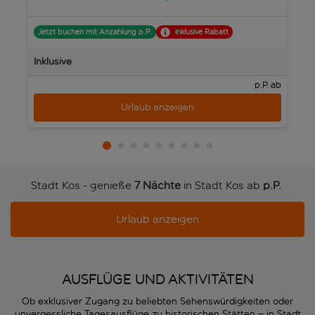
Jetzt buchen mit Anzahlung p.P.
inklusive Rabatt
J
Inklusive
In
p.P. ab
Urlaub anzeigen
Stadt Kos - genieße
7 Nächte
in Stadt Kos ab
p.P. 
Urlaub anzeigen
AUSFLÜGE UND AKTIVITÄTEN
Ob exklusiver Zugang zu beliebten Sehenswürdigkeiten oder
unvergessliche Tagesausflüge zu historischen Stätten – in Stadt