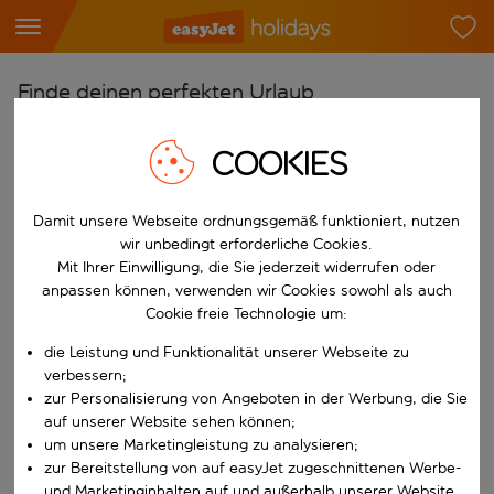
Finde deinen perfekten Urlaub
Ab
COOKIES
Flughafen wählen
Beginne mit der Eingabe für die automatische Vervollständigung. W
Nach
Damit unsere Webseite ordnungsgemäß funktioniert, nutzen
wir unbedingt erforderliche Cookies.
Reiseziel wählen
Mit Ihrer Einwilligung, die Sie jederzeit widerrufen oder
Beginne mit der Eingabe für die automatische Vervollständigung. W
anpassen können, verwenden wir Cookies sowohl als auch
Wann
Cookie freie Technologie um:
Reisezeitraum wählen
die Leistung und Funktionalität unserer Webseite zu
Wähle ein Ab- und Rückflugdatum aus.
Wer
verbessern;
zur Personalisierung von Angeboten in der Werbung, die Sie
auf unserer Website sehen können;
um unsere Marketingleistung zu analysieren;
zur Bereitstellung von auf easyJet zugeschnittenen Werbe-
Suchen
und Marketinginhalten auf und außerhalb unserer Website